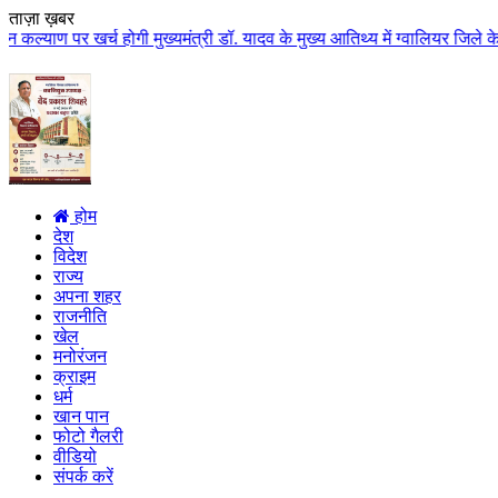
ताज़ा ख़बर
 होगी मुख्यमंत्री डॉ. यादव के मुख्य आतिथ्य में ग्वालियर जिले के कुलैथ में वि
होम
देश
विदेश
राज्य
अपना शहर
राजनीति
खेल
मनोरंजन
क्राइम
धर्म
खान पान
फोटो गैलरी
वीडियो
संपर्क करें