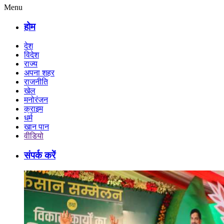
Menu
होम
देश
विदेश
राज्य
अपना शहर
राजनीति
खेल
मनोरंजन
क्राइम
धर्म
खान पान
वीडियो
संपर्क करें