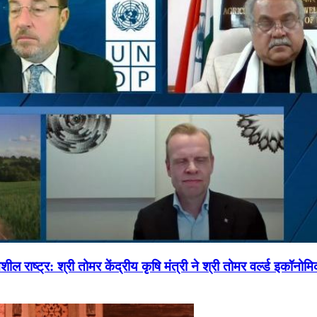
ल राष्ट्र: श्री तोमर केंद्रीय कृषि मंत्री ने श्री तोमर वर्ल्ड इकॉनो