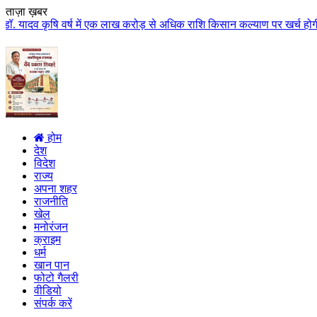
ताज़ा ख़बर
 वर्ष में एक लाख करोड़ से अधिक राशि किसान कल्याण पर खर्च होगी मुख्यमंत्री डॉ.
होम
देश
विदेश
राज्य
अपना शहर
राजनीति
खेल
मनोरंजन
क्राइम
धर्म
खान पान
फोटो गैलरी
वीडियो
संपर्क करें