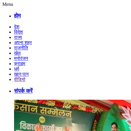
Menu
होम
देश
विदेश
राज्य
अपना शहर
राजनीति
खेल
मनोरंजन
क्राइम
धर्म
खान पान
वीडियो
संपर्क करें