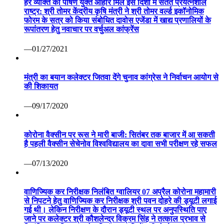
हर व्यक्ति को पोषण युक्त आहार मिले इस दिशा में सतत प्रयत्नशील
राष्ट्र: श्री तोमर केंद्रीय कृषि मंत्री ने श्री तोमर वर्ल्ड इकॉनोमिक
फोरम के सत्र को किया संबोधित दावोस एजेंडा में खाद्य प्रणालियों के
रूपांतरण हेतु नवाचार पर वर्चुअल कांफ्रेंस
—01/27/2021
मंत्री का बयान कलेक्टर जितवा देंगे चुनाव कांग्रेस ने निर्वाचन आयोग से
की शिकायत
—09/17/2020
कोरोना वैक्सीन पर रूस ने मारी बाजी: सितंबर तक बाजार में आ सकती
है पहली वैक्सीन सेचेनोव विश्वविद्यालय का दावा सभी परीक्षण रहे सफल
—07/13/2020
वाणिज्यिक कर निरीक्षक निलंबित ग्वालियर 07 अप्रैल कोरोना महामारी
से निपटने हेतु वाणिज्यिक कर निरीक्षक श्री पवन दोहरे की ड्यूटी लगाई
गई थी। लेकिन निरीक्षण के दौरान ड्यूटी स्थल पर अनुपस्थिति पाए
जाने पर कलेक्टर श्री कौशलेन्द्र विक्रम सिंह ने तत्काल प्रभाव से