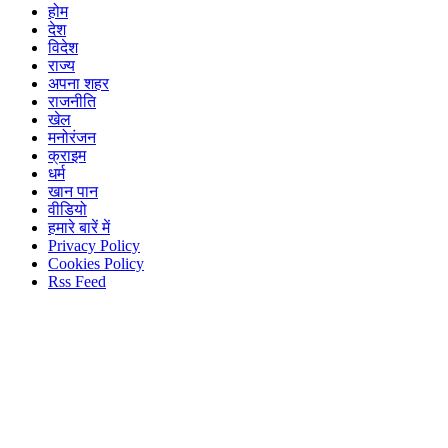
होम
देश
विदेश
राज्य
अपना शहर
राजनीति
खेल
मनोरंजन
क्राइम
धर्म
खान पान
वीडियो
हमारे बारें में
Privacy Policy
Cookies Policy
Rss Feed