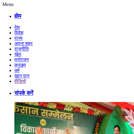
Menu
होम
देश
विदेश
राज्य
अपना शहर
राजनीति
खेल
मनोरंजन
क्राइम
धर्म
खान पान
वीडियो
संपर्क करें