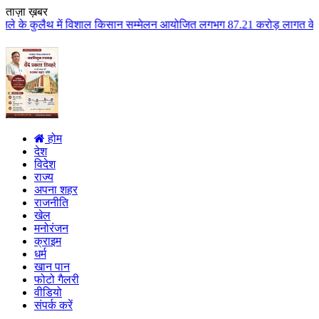
ताज़ा ख़बर
 विशाल किसान सम्मेलन आयोजित लगभग 87.21 करोड़ लागत के 41 विकास कार्यों का किय
होम
देश
विदेश
राज्य
अपना शहर
राजनीति
खेल
मनोरंजन
क्राइम
धर्म
खान पान
फोटो गैलरी
वीडियो
संपर्क करें