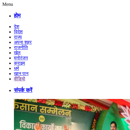
Menu
होम
देश
विदेश
राज्य
अपना शहर
राजनीति
खेल
मनोरंजन
क्राइम
धर्म
खान पान
वीडियो
संपर्क करें