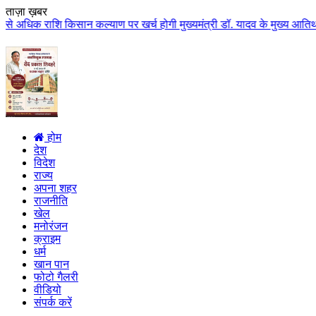
ताज़ा ख़बर
िसान कल्याण पर खर्च होगी मुख्यमंत्री डॉ. यादव के मुख्य आतिथ्य में ग्वालियर 
होम
देश
विदेश
राज्य
अपना शहर
राजनीति
खेल
मनोरंजन
क्राइम
धर्म
खान पान
फोटो गैलरी
वीडियो
संपर्क करें