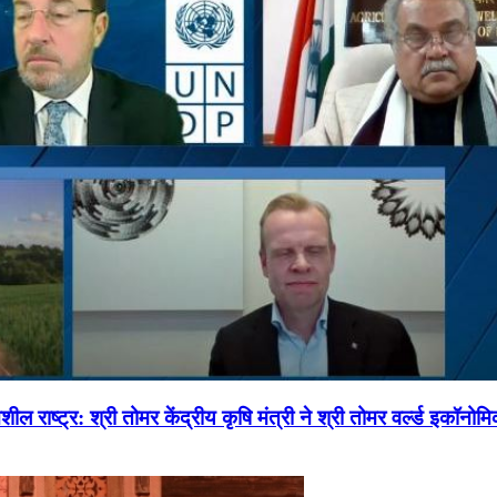
ल राष्ट्र: श्री तोमर केंद्रीय कृषि मंत्री ने श्री तोमर वर्ल्ड इकॉनो