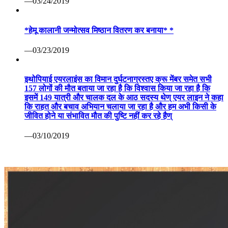
—03/24/2019
*हेमू कालानी जन्मोत्सव मिष्ठान वितरण कर बनाया* *
—03/23/2019
इथोपियाई एयरलाइंस का विमान दुर्घटनाग्रस्तए क्रू मेंबर समेत सभी
157 लोगों की मौत बताया जा रहा है कि विश्वास किया जा रहा है कि
इसमें 149 यात्री और चालक दल के आठ सदस्य थेण् एयर लाइन ने कहा
कि राहत और बचाव अभियान चलाया जा रहा है और हम अभी किसी के
जीवित होने या संभावित मौत की पुष्टि नहीं कर रहे हैण्
—03/10/2019