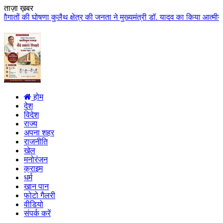
ताज़ा ख़बर
 क्षेत्र की जनता ने मुख्यमंत्री डॉ. यादव का किया आत्मीय स्वागत
|
हर व्यक्ति क
होम
देश
विदेश
राज्य
अपना शहर
राजनीति
खेल
मनोरंजन
क्राइम
धर्म
खान पान
फोटो गैलरी
वीडियो
संपर्क करें