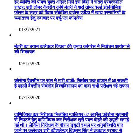
हर व्यक्ति को पोषण युक्त आहार मिले इस दिशा में सतत प्रयत्नशील
राष्ट्र: श्री तोमर केंद्रीय कृषि मंत्री ने श्री तोमर वर्ल्ड इकॉनोमिक
फोरम के सत्र को किया संबोधित दावोस एजेंडा में खाद्य प्रणालियों के
रूपांतरण हेतु नवाचार पर वर्चुअल कांफ्रेंस
—01/27/2021
मंत्री का बयान कलेक्टर जितवा देंगे चुनाव कांग्रेस ने निर्वाचन आयोग से
की शिकायत
—09/17/2020
कोरोना वैक्सीन पर रूस ने मारी बाजी: सितंबर तक बाजार में आ सकती
है पहली वैक्सीन सेचेनोव विश्वविद्यालय का दावा सभी परीक्षण रहे सफल
—07/13/2020
वाणिज्यिक कर निरीक्षक निलंबित ग्वालियर 07 अप्रैल कोरोना महामारी
से निपटने हेतु वाणिज्यिक कर निरीक्षक श्री पवन दोहरे की ड्यूटी लगाई
गई थी। लेकिन निरीक्षण के दौरान ड्यूटी स्थल पर अनुपस्थिति पाए
जाने पर कलेक्टर श्री कौशलेन्द्र विक्रम सिंह ने तत्काल प्रभाव से