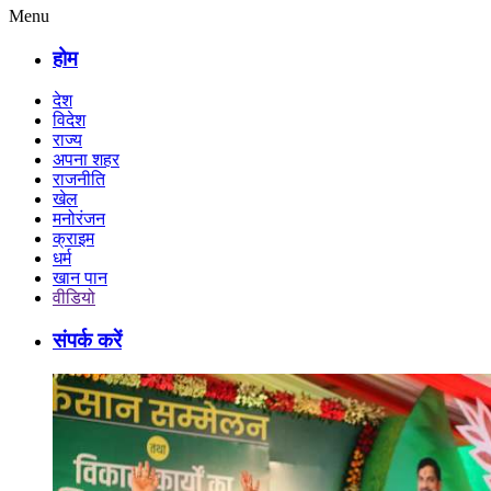
Menu
होम
देश
विदेश
राज्य
अपना शहर
राजनीति
खेल
मनोरंजन
क्राइम
धर्म
खान पान
वीडियो
संपर्क करें