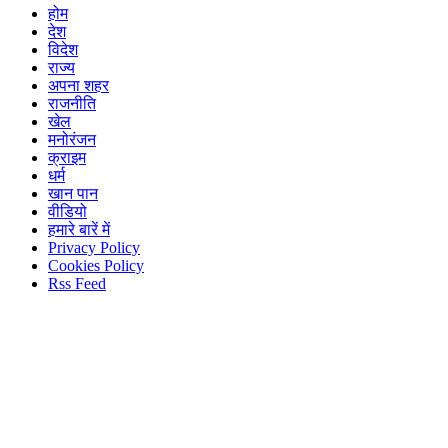
होम
देश
विदेश
राज्य
अपना शहर
राजनीति
खेल
मनोरंजन
क्राइम
धर्म
खान पान
वीडियो
हमारे बारें में
Privacy Policy
Cookies Policy
Rss Feed