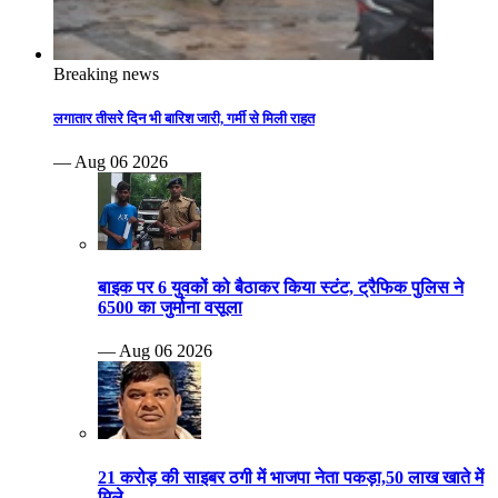
Breaking news
लगातार तीसरे दिन भी बारिश जारी, गर्मी से मिली राहत
— Aug 06 2026
बाइक पर 6 युवकों को बैठाकर किया स्टंट, ट्रैफिक पुलिस ने
6500 का जुर्माना वसूला
— Aug 06 2026
21 करोड़ की साइबर ठगी में भाजपा नेता पकड़ा,50 लाख खाते में
मिले