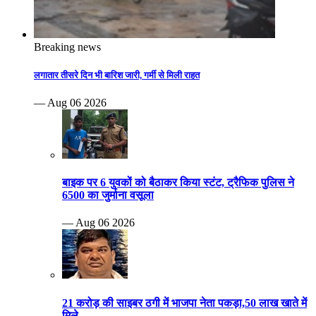
Breaking news
लगातार तीसरे दिन भी बारिश जारी, गर्मी से मिली राहत
— Aug 06 2026
बाइक पर 6 युवकों को बैठाकर किया स्टंट, ट्रैफिक पुलिस ने
6500 का जुर्माना वसूला
— Aug 06 2026
21 करोड़ की साइबर ठगी में भाजपा नेता पकड़ा,50 लाख खाते में
मिले