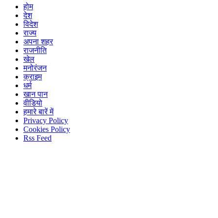
होम
देश
विदेश
राज्य
अपना शहर
राजनीति
खेल
मनोरंजन
क्राइम
धर्म
खान पान
वीडियो
हमारे बारें में
Privacy Policy
Cookies Policy
Rss Feed