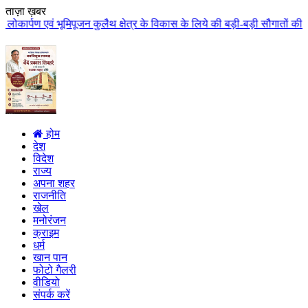
ताज़ा ख़बर
ुलैथ क्षेत्र के विकास के लिये की बड़ी-बड़ी सौगातों की घोषणा कुलैथ क्षेत्र की 
होम
देश
विदेश
राज्य
अपना शहर
राजनीति
खेल
मनोरंजन
क्राइम
धर्म
खान पान
फोटो गैलरी
वीडियो
संपर्क करें