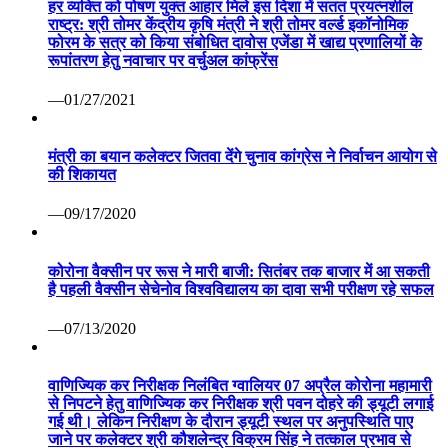
हर व्यक्ति को पोषण युक्त आहार मिले इस दिशा में सतत प्रयत्नशील
राष्ट्र: श्री तोमर केंद्रीय कृषि मंत्री ने श्री तोमर वर्ल्ड इकॉनोमिक
फोरम के सत्र को किया संबोधित दावोस एजेंडा में खाद्य प्रणालियों के
रूपांतरण हेतु नवाचार पर वर्चुअल कांफ्रेंस
—01/27/2021
मंत्री का बयान कलेक्टर जितवा देंगे चुनाव कांग्रेस ने निर्वाचन आयोग से
की शिकायत
—09/17/2020
कोरोना वैक्सीन पर रूस ने मारी बाजी: सितंबर तक बाजार में आ सकती
है पहली वैक्सीन सेचेनोव विश्वविद्यालय का दावा सभी परीक्षण रहे सफल
—07/13/2020
वाणिज्यिक कर निरीक्षक निलंबित ग्वालियर 07 अप्रैल कोरोना महामारी
से निपटने हेतु वाणिज्यिक कर निरीक्षक श्री पवन दोहरे की ड्यूटी लगाई
गई थी। लेकिन निरीक्षण के दौरान ड्यूटी स्थल पर अनुपस्थिति पाए
जाने पर कलेक्टर श्री कौशलेन्द्र विक्रम सिंह ने तत्काल प्रभाव से