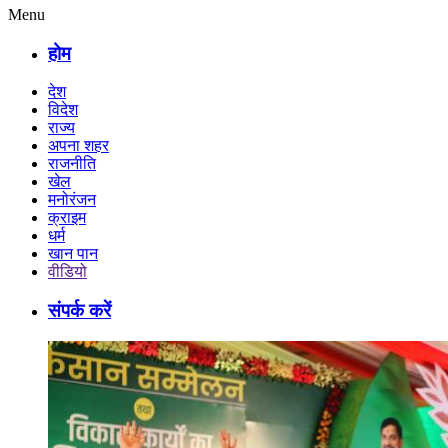
Menu
होम
देश
विदेश
राज्य
अपना शहर
राजनीति
खेल
मनोरंजन
क्राइम
धर्म
खान पान
वीडियो
संपर्क करें