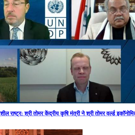
ल राष्ट्र: श्री तोमर केंद्रीय कृषि मंत्री ने श्री तोमर वर्ल्ड इकॉनो