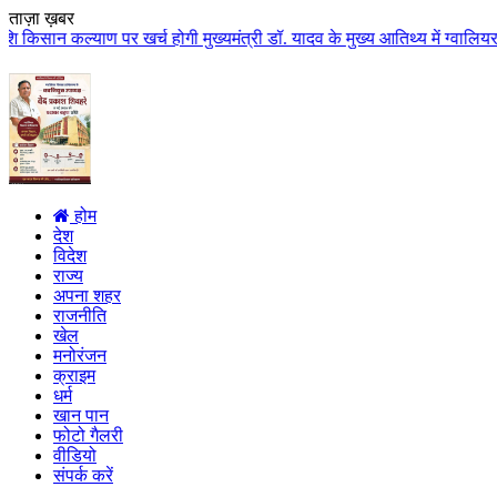
ताज़ा ख़बर
 पर खर्च होगी मुख्यमंत्री डॉ. यादव के मुख्य आतिथ्य में ग्वालियर जिले के कुलै
होम
देश
विदेश
राज्य
अपना शहर
राजनीति
खेल
मनोरंजन
क्राइम
धर्म
खान पान
फोटो गैलरी
वीडियो
संपर्क करें