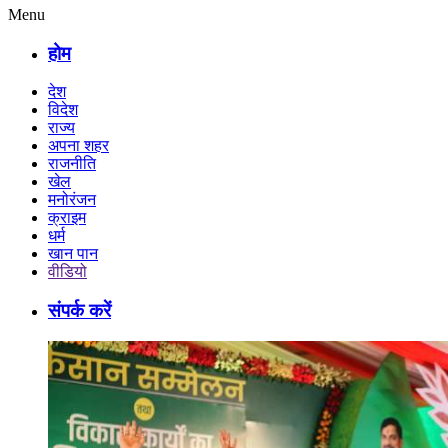
Menu
होम
देश
विदेश
राज्य
अपना शहर
राजनीति
खेल
मनोरंजन
क्राइम
धर्म
खान पान
वीडियो
संपर्क करें