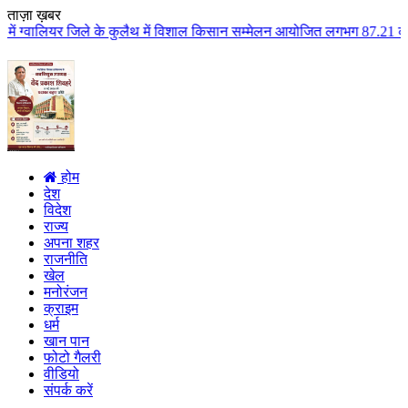
ताज़ा ख़बर
के कुलैथ में विशाल किसान सम्मेलन आयोजित लगभग 87.21 करोड़ लागत के 41 विकास का
होम
देश
विदेश
राज्य
अपना शहर
राजनीति
खेल
मनोरंजन
क्राइम
धर्म
खान पान
फोटो गैलरी
वीडियो
संपर्क करें