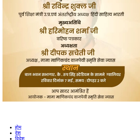
होम
देश
विदेश