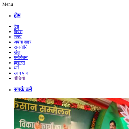
Menu
होम
देश
विदेश
राज्य
अपना शहर
राजनीति
खेल
मनोरंजन
क्राइम
धर्म
खान पान
वीडियो
संपर्क करें