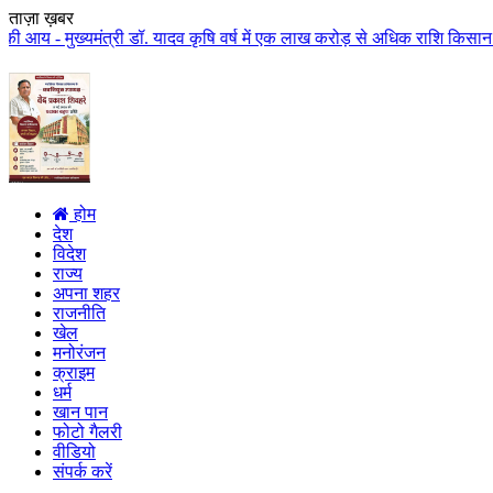
ताज़ा ख़बर
त्री डॉ. यादव कृषि वर्ष में एक लाख करोड़ से अधिक राशि किसान कल्याण पर खर्च हो
होम
देश
विदेश
राज्य
अपना शहर
राजनीति
खेल
मनोरंजन
क्राइम
धर्म
खान पान
फोटो गैलरी
वीडियो
संपर्क करें