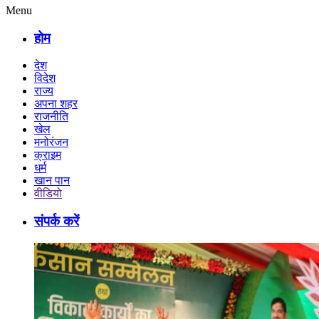
Menu
होम
देश
विदेश
राज्य
अपना शहर
राजनीति
खेल
मनोरंजन
क्राइम
धर्म
खान पान
वीडियो
संपर्क करें