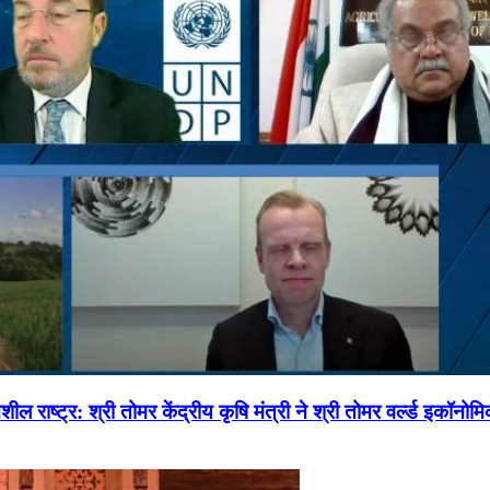
ल राष्ट्र: श्री तोमर केंद्रीय कृषि मंत्री ने श्री तोमर वर्ल्ड इकॉनो