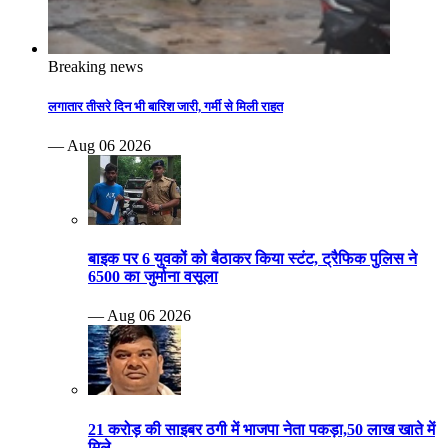
Breaking news
लगातार तीसरे दिन भी बारिश जारी, गर्मी से मिली राहत
— Aug 06 2026
बाइक पर 6 युवकों को बैठाकर किया स्टंट, ट्रैफिक पुलिस ने
6500 का जुर्माना वसूला
— Aug 06 2026
21 करोड़ की साइबर ठगी में भाजपा नेता पकड़ा,50 लाख खाते में
मिले