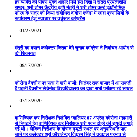
हर व्यक्ति को पोषण युक्त आहार मिले इस दिशा में सतत प्रयत्नशील
राष्ट्र: श्री तोमर केंद्रीय कृषि मंत्री ने श्री तोमर वर्ल्ड इकॉनोमिक
फोरम के सत्र को किया संबोधित दावोस एजेंडा में खाद्य प्रणालियों के
रूपांतरण हेतु नवाचार पर वर्चुअल कांफ्रेंस
—01/27/2021
मंत्री का बयान कलेक्टर जितवा देंगे चुनाव कांग्रेस ने निर्वाचन आयोग से
की शिकायत
—09/17/2020
कोरोना वैक्सीन पर रूस ने मारी बाजी: सितंबर तक बाजार में आ सकती
है पहली वैक्सीन सेचेनोव विश्वविद्यालय का दावा सभी परीक्षण रहे सफल
—07/13/2020
वाणिज्यिक कर निरीक्षक निलंबित ग्वालियर 07 अप्रैल कोरोना महामारी
से निपटने हेतु वाणिज्यिक कर निरीक्षक श्री पवन दोहरे की ड्यूटी लगाई
गई थी। लेकिन निरीक्षण के दौरान ड्यूटी स्थल पर अनुपस्थिति पाए
जाने पर कलेक्टर श्री कौशलेन्द्र विक्रम सिंह ने तत्काल प्रभाव से