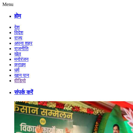
Menu
होम
देश
विदेश
राज्य
अपना शहर
राजनीति
खेल
मनोरंजन
क्राइम
धर्म
खान पान
वीडियो
संपर्क करें