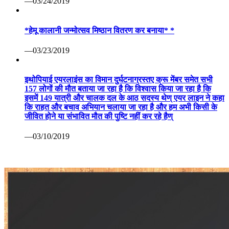
—03/24/2019
*हेमू कालानी जन्मोत्सव मिष्ठान वितरण कर बनाया* *
—03/23/2019
इथोपियाई एयरलाइंस का विमान दुर्घटनाग्रस्तए क्रू मेंबर समेत सभी
157 लोगों की मौत बताया जा रहा है कि विश्वास किया जा रहा है कि
इसमें 149 यात्री और चालक दल के आठ सदस्य थेण् एयर लाइन ने कहा
कि राहत और बचाव अभियान चलाया जा रहा है और हम अभी किसी के
जीवित होने या संभावित मौत की पुष्टि नहीं कर रहे हैण्
—03/10/2019