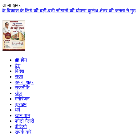
ताज़ा ख़बर
बड़ी-बड़ी सौगातों की घोषणा कुलैथ क्षेत्र की जनता ने मुख्यमंत्री डॉ. यादव का कि
होम
देश
विदेश
राज्य
अपना शहर
राजनीति
खेल
मनोरंजन
क्राइम
धर्म
खान पान
फोटो गैलरी
वीडियो
संपर्क करें