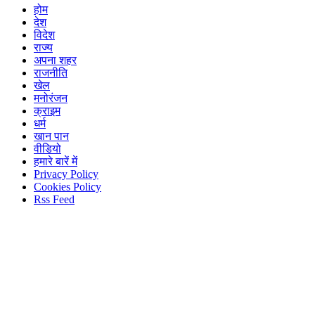
होम
देश
विदेश
राज्य
अपना शहर
राजनीति
खेल
मनोरंजन
क्राइम
धर्म
खान पान
वीडियो
हमारे बारें में
Privacy Policy
Cookies Policy
Rss Feed