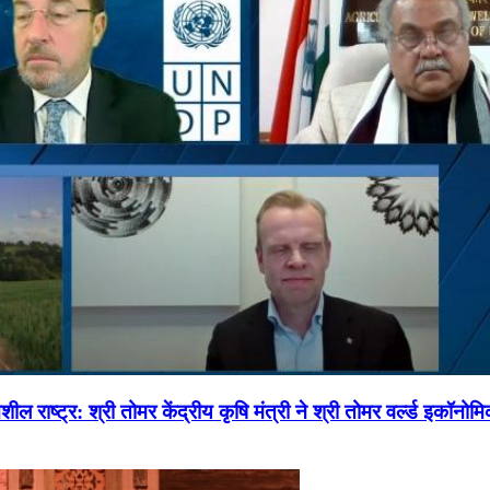
ल राष्ट्र: श्री तोमर केंद्रीय कृषि मंत्री ने श्री तोमर वर्ल्ड इकॉनो