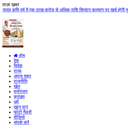
ताज़ा ख़बर
ष में एक लाख करोड़ से अधिक राशि किसान कल्याण पर खर्च होगी मुख्यमंत्री डॉ. याद
होम
देश
विदेश
राज्य
अपना शहर
राजनीति
खेल
मनोरंजन
क्राइम
धर्म
खान पान
फोटो गैलरी
वीडियो
संपर्क करें