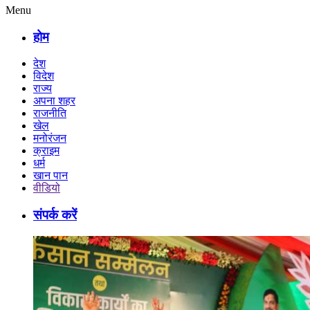
Menu
होम
देश
विदेश
राज्य
अपना शहर
राजनीति
खेल
मनोरंजन
क्राइम
धर्म
खान पान
वीडियो
संपर्क करें