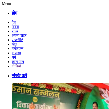
Menu
होम
देश
विदेश
राज्य
अपना शहर
राजनीति
खेल
मनोरंजन
क्राइम
धर्म
खान पान
वीडियो
संपर्क करें