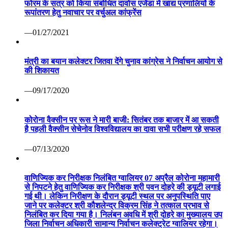
फोरम के सत्र को किया संबोधित दावोस एजेंडा में खाद्य प्रणालियों के
रूपांतरण हेतु नवाचार पर वर्चुअल कांफ्रेंस
—01/27/2021
मंत्री का बयान कलेक्टर जितवा देंगे चुनाव कांग्रेस ने निर्वाचन आयोग से
की शिकायत
—09/17/2020
कोरोना वैक्सीन पर रूस ने मारी बाजी: सितंबर तक बाजार में आ सकती
है पहली वैक्सीन सेचेनोव विश्वविद्यालय का दावा सभी परीक्षण रहे सफल
—07/13/2020
वाणिज्यिक कर निरीक्षक निलंबित ग्वालियर 07 अप्रैल कोरोना महामारी
से निपटने हेतु वाणिज्यिक कर निरीक्षक श्री पवन दोहरे की ड्यूटी लगाई
गई थी। लेकिन निरीक्षण के दौरान ड्यूटी स्थल पर अनुपस्थिति पाए
जाने पर कलेक्टर श्री कौशलेन्द्र विक्रम सिंह ने तत्काल प्रभाव से
निलंबित कर दिया गया है। निलंबन अवधि में श्री दोहरे का मुख्यालय उप
जिला निर्वाचन अधिकारी सामान्य निर्वाचन कलेक्ट्रेट ग्वालियर रहेगा।