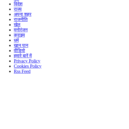
विदेश
राज्य
अपना शहर
राजनीति
खेल
मनोरंजन
क्राइम
धर्म
खान पान
वीडियो
हमारे बारें में
Privacy Policy
Cookies Policy
Rss Feed