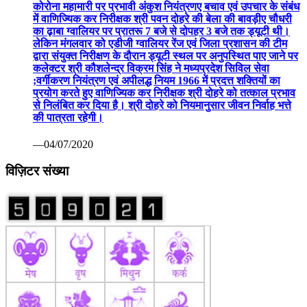
कोरोना महामारी पर प्रभावी अंकुश नियंत्रणए बचाव एवं उपचार के संबंध
में वाणिज्यिक कर निरीक्षक श्री पवन दोहरे की बेला की बावड़ीए चौधरी
का ढ़ाबा ग्वालियर पर प्रातरू 7 बजे से दोपहर 3 बजे तक ड्यूटी थी।
लेकिन मंगलवार को एडीजी ग्वालियर रेंज एवं जिला प्रशासन की टीम
द्वारा संयुक्त निरीक्षण के दौरान ड्यूटी स्थल पर अनुपस्थित पाए जाने पर
कलेक्टर श्री कौशलेन्द्र विक्रम सिंह ने मध्यप्रदेश सिविल सेवा
;वर्गीकरण नियंत्रण एवं अपीलद्ध नियम 1966 में प्रदत्त शक्तियों का
प्रयोग करते हुए वाणिज्यिक कर निरीक्षक श्री दोहरे को तत्काल प्रभाव
से निलंबित कर दिया है। श्री दोहरे को नियमानुसार जीवन निर्वाह भत्ते
की पात्रता रहेगी।
—04/07/2020
विज़िटर संख्या