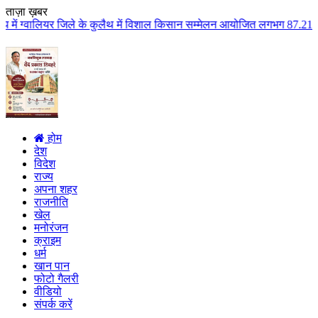
ताज़ा ख़बर
 के कुलैथ में विशाल किसान सम्मेलन आयोजित लगभग 87.21 करोड़ लागत के 41 विकास क
होम
देश
विदेश
राज्य
अपना शहर
राजनीति
खेल
मनोरंजन
क्राइम
धर्म
खान पान
फोटो गैलरी
वीडियो
संपर्क करें