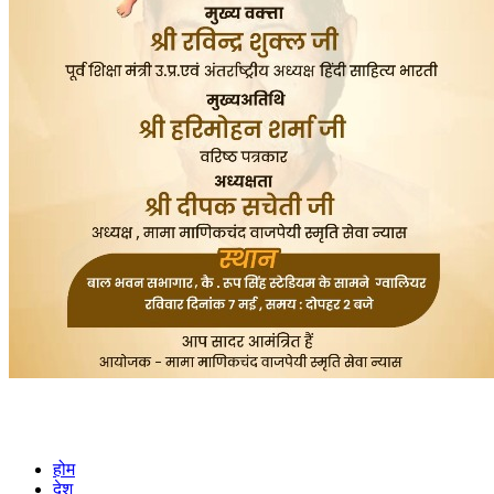
होम
देश