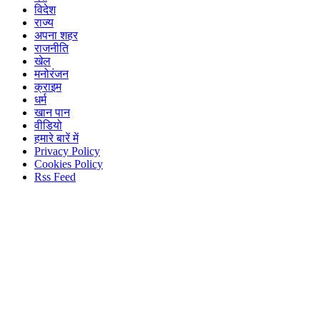
विदेश
राज्य
अपना शहर
राजनीति
खेल
मनोरंजन
क्राइम
धर्म
खान पान
वीडियो
हमारे बारें में
Privacy Policy
Cookies Policy
Rss Feed