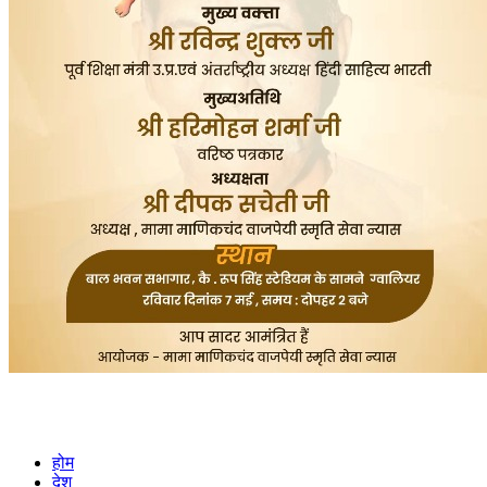
होम
देश