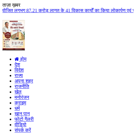
ताज़ा ख़बर
रोड़ लागत के 41 विकास कार्यों का किया लोकार्पण एवं भूमिपूजन कुलैथ क्षेत्र के
होम
देश
विदेश
राज्य
अपना शहर
राजनीति
खेल
मनोरंजन
क्राइम
धर्म
खान पान
फोटो गैलरी
वीडियो
संपर्क करें