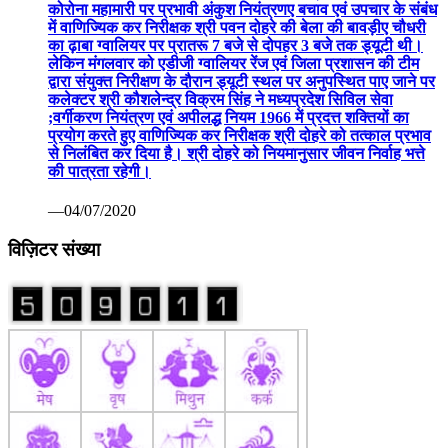
कोरोना महामारी पर प्रभावी अंकुश नियंत्रणए बचाव एवं उपचार के संबंध
में वाणिज्यिक कर निरीक्षक श्री पवन दोहरे की बेला की बावड़ीए चौधरी
का ढ़ाबा ग्वालियर पर प्रातरू 7 बजे से दोपहर 3 बजे तक ड्यूटी थी।
लेकिन मंगलवार को एडीजी ग्वालियर रेंज एवं जिला प्रशासन की टीम
द्वारा संयुक्त निरीक्षण के दौरान ड्यूटी स्थल पर अनुपस्थित पाए जाने पर
कलेक्टर श्री कौशलेन्द्र विक्रम सिंह ने मध्यप्रदेश सिविल सेवा
;वर्गीकरण नियंत्रण एवं अपीलद्ध नियम 1966 में प्रदत्त शक्तियों का
प्रयोग करते हुए वाणिज्यिक कर निरीक्षक श्री दोहरे को तत्काल प्रभाव
से निलंबित कर दिया है। श्री दोहरे को नियमानुसार जीवन निर्वाह भत्ते
की पात्रता रहेगी।
—04/07/2020
विज़िटर संख्या