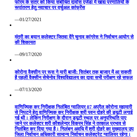
फोरम के सत्र को किया संबोधित दावोस एजेंडा में खाद्य प्रणालियों के
रूपांतरण हेतु नवाचार पर वर्चुअल कांफ्रेंस
—01/27/2021
मंत्री का बयान कलेक्टर जितवा देंगे चुनाव कांग्रेस ने निर्वाचन आयोग से
की शिकायत
—09/17/2020
कोरोना वैक्सीन पर रूस ने मारी बाजी: सितंबर तक बाजार में आ सकती
है पहली वैक्सीन सेचेनोव विश्वविद्यालय का दावा सभी परीक्षण रहे सफल
—07/13/2020
वाणिज्यिक कर निरीक्षक निलंबित ग्वालियर 07 अप्रैल कोरोना महामारी
से निपटने हेतु वाणिज्यिक कर निरीक्षक श्री पवन दोहरे की ड्यूटी लगाई
गई थी। लेकिन निरीक्षण के दौरान ड्यूटी स्थल पर अनुपस्थिति पाए
जाने पर कलेक्टर श्री कौशलेन्द्र विक्रम सिंह ने तत्काल प्रभाव से
निलंबित कर दिया गया है। निलंबन अवधि में श्री दोहरे का मुख्यालय उप
जिला निर्वाचन अधिकारी सामान्य निर्वाचन कलेक्ट्रेट ग्वालियर रहेगा।