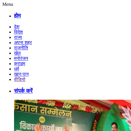
Menu
होम
देश
विदेश
राज्य
अपना शहर
राजनीति
खेल
मनोरंजन
क्राइम
धर्म
खान पान
वीडियो
संपर्क करें