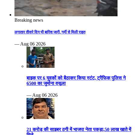
Breaking news
लगातार तीसरे दिन भी बारिश जारी, गर्मी से मिली राहत
— Aug 06 2026
बाइक पर 6 युवकों को बैठाकर किया स्टंट, ट्रैफिक पुलिस ने
6500 का जुर्माना वसूला
— Aug 06 2026
21 करोड़ की साइबर ठगी में भाजपा नेता पकड़ा,50 लाख खाते में
मिले