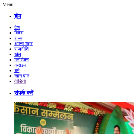
Menu
होम
देश
विदेश
राज्य
अपना शहर
राजनीति
खेल
मनोरंजन
क्राइम
धर्म
खान पान
वीडियो
संपर्क करें