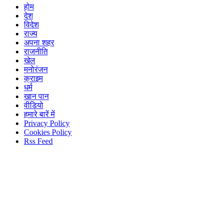
होम
देश
विदेश
राज्य
अपना शहर
राजनीति
खेल
मनोरंजन
क्राइम
धर्म
खान पान
वीडियो
हमारे बारें में
Privacy Policy
Cookies Policy
Rss Feed