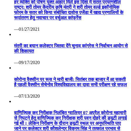
हर व्यक्ति को पोषण युक्त आहार मिले इस दिशा में सतत प्रयत्नशील
राष्ट्र: श्री तोमर केंद्रीय कृषि मंत्री ने श्री तोमर वर्ल्ड इकॉनोमिक
फोरम के सत्र को किया संबोधित दावोस एजेंडा में खाद्य प्रणालियों के
रूपांतरण हेतु नवाचार पर वर्चुअल कांफ्रेंस
—01/27/2021
मंत्री का बयान कलेक्टर जितवा देंगे चुनाव कांग्रेस ने निर्वाचन आयोग से
की शिकायत
—09/17/2020
कोरोना वैक्सीन पर रूस ने मारी बाजी: सितंबर तक बाजार में आ सकती
है पहली वैक्सीन सेचेनोव विश्वविद्यालय का दावा सभी परीक्षण रहे सफल
—07/13/2020
वाणिज्यिक कर निरीक्षक निलंबित ग्वालियर 07 अप्रैल कोरोना महामारी
से निपटने हेतु वाणिज्यिक कर निरीक्षक श्री पवन दोहरे की ड्यूटी लगाई
गई थी। लेकिन निरीक्षण के दौरान ड्यूटी स्थल पर अनुपस्थिति पाए
जाने पर कलेक्टर श्री कौशलेन्द्र विक्रम सिंह ने तत्काल प्रभाव से