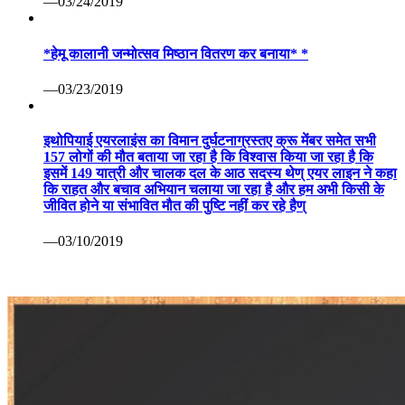
—03/24/2019
*हेमू कालानी जन्मोत्सव मिष्ठान वितरण कर बनाया* *
—03/23/2019
इथोपियाई एयरलाइंस का विमान दुर्घटनाग्रस्तए क्रू मेंबर समेत सभी
157 लोगों की मौत बताया जा रहा है कि विश्वास किया जा रहा है कि
इसमें 149 यात्री और चालक दल के आठ सदस्य थेण् एयर लाइन ने कहा
कि राहत और बचाव अभियान चलाया जा रहा है और हम अभी किसी के
जीवित होने या संभावित मौत की पुष्टि नहीं कर रहे हैण्
—03/10/2019