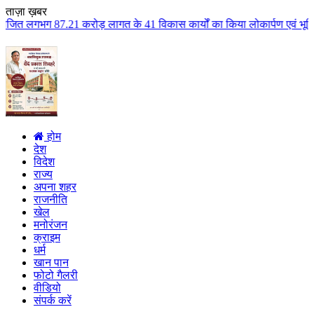
ताज़ा ख़बर
़ लागत के 41 विकास कार्यों का किया लोकार्पण एवं भूमिपूजन कुलैथ क्षेत्र के वि
होम
देश
विदेश
राज्य
अपना शहर
राजनीति
खेल
मनोरंजन
क्राइम
धर्म
खान पान
फोटो गैलरी
वीडियो
संपर्क करें