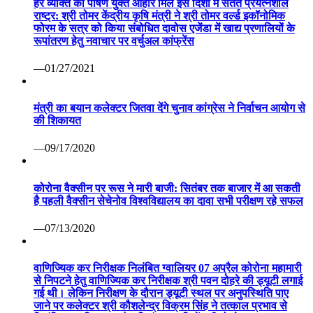
हर व्यक्ति को पोषण युक्त आहार मिले इस दिशा में सतत प्रयत्नशील
राष्ट्र: श्री तोमर केंद्रीय कृषि मंत्री ने श्री तोमर वर्ल्ड इकॉनोमिक
फोरम के सत्र को किया संबोधित दावोस एजेंडा में खाद्य प्रणालियों के
रूपांतरण हेतु नवाचार पर वर्चुअल कांफ्रेंस
—01/27/2021
मंत्री का बयान कलेक्टर जितवा देंगे चुनाव कांग्रेस ने निर्वाचन आयोग से
की शिकायत
—09/17/2020
कोरोना वैक्सीन पर रूस ने मारी बाजी: सितंबर तक बाजार में आ सकती
है पहली वैक्सीन सेचेनोव विश्वविद्यालय का दावा सभी परीक्षण रहे सफल
—07/13/2020
वाणिज्यिक कर निरीक्षक निलंबित ग्वालियर 07 अप्रैल कोरोना महामारी
से निपटने हेतु वाणिज्यिक कर निरीक्षक श्री पवन दोहरे की ड्यूटी लगाई
गई थी। लेकिन निरीक्षण के दौरान ड्यूटी स्थल पर अनुपस्थिति पाए
जाने पर कलेक्टर श्री कौशलेन्द्र विक्रम सिंह ने तत्काल प्रभाव से