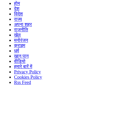
होम
देश
विदेश
राज्य
अपना शहर
राजनीति
खेल
मनोरंजन
क्राइम
धर्म
खान पान
वीडियो
हमारे बारें में
Privacy Policy
Cookies Policy
Rss Feed