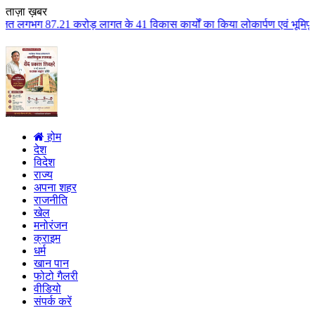
ताज़ा ख़बर
 लागत के 41 विकास कार्यों का किया लोकार्पण एवं भूमिपूजन कुलैथ क्षेत्र के विक
होम
देश
विदेश
राज्य
अपना शहर
राजनीति
खेल
मनोरंजन
क्राइम
धर्म
खान पान
फोटो गैलरी
वीडियो
संपर्क करें