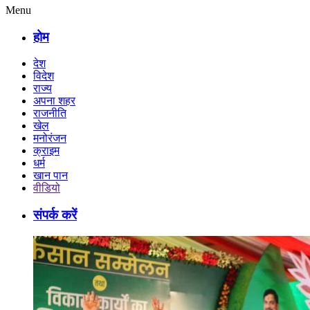
Menu
होम
देश
विदेश
राज्य
अपना शहर
राजनीति
खेल
मनोरंजन
क्राइम
धर्म
खान पान
वीडियो
संपर्क करें