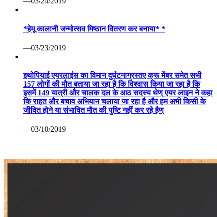
—03/24/2019
*हेमू कालानी जन्मोत्सव मिष्ठान वितरण कर बनाया* *
—03/23/2019
इथोपियाई एयरलाइंस का विमान दुर्घटनाग्रस्तए क्रू मेंबर समेत सभी
157 लोगों की मौत बताया जा रहा है कि विश्वास किया जा रहा है कि
इसमें 149 यात्री और चालक दल के आठ सदस्य थेण् एयर लाइन ने कहा
कि राहत और बचाव अभियान चलाया जा रहा है और हम अभी किसी के
जीवित होने या संभावित मौत की पुष्टि नहीं कर रहे हैण्
—03/10/2019