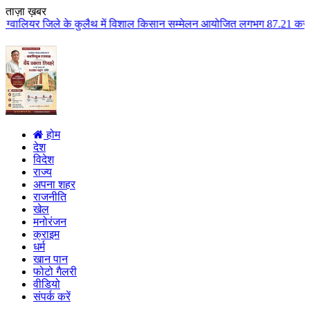
ताज़ा ख़बर
 कुलैथ में विशाल किसान सम्मेलन आयोजित लगभग 87.21 करोड़ लागत के 41 विकास कार्
होम
देश
विदेश
राज्य
अपना शहर
राजनीति
खेल
मनोरंजन
क्राइम
धर्म
खान पान
फोटो गैलरी
वीडियो
संपर्क करें