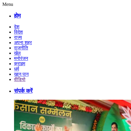
Menu
होम
देश
विदेश
राज्य
अपना शहर
राजनीति
खेल
मनोरंजन
क्राइम
धर्म
खान पान
वीडियो
संपर्क करें