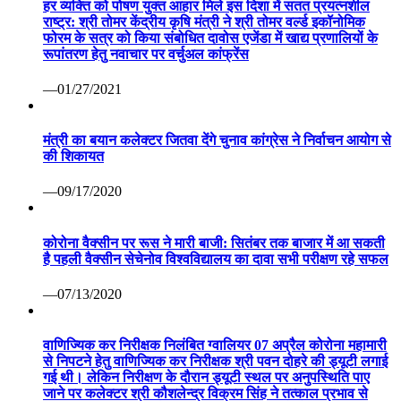
हर व्यक्ति को पोषण युक्त आहार मिले इस दिशा में सतत प्रयत्नशील
राष्ट्र: श्री तोमर केंद्रीय कृषि मंत्री ने श्री तोमर वर्ल्ड इकॉनोमिक
फोरम के सत्र को किया संबोधित दावोस एजेंडा में खाद्य प्रणालियों के
रूपांतरण हेतु नवाचार पर वर्चुअल कांफ्रेंस
—01/27/2021
मंत्री का बयान कलेक्टर जितवा देंगे चुनाव कांग्रेस ने निर्वाचन आयोग से
की शिकायत
—09/17/2020
कोरोना वैक्सीन पर रूस ने मारी बाजी: सितंबर तक बाजार में आ सकती
है पहली वैक्सीन सेचेनोव विश्वविद्यालय का दावा सभी परीक्षण रहे सफल
—07/13/2020
वाणिज्यिक कर निरीक्षक निलंबित ग्वालियर 07 अप्रैल कोरोना महामारी
से निपटने हेतु वाणिज्यिक कर निरीक्षक श्री पवन दोहरे की ड्यूटी लगाई
गई थी। लेकिन निरीक्षण के दौरान ड्यूटी स्थल पर अनुपस्थिति पाए
जाने पर कलेक्टर श्री कौशलेन्द्र विक्रम सिंह ने तत्काल प्रभाव से