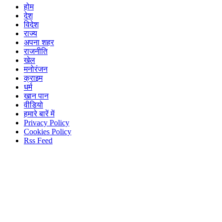
होम
देश
विदेश
राज्य
अपना शहर
राजनीति
खेल
मनोरंजन
क्राइम
धर्म
खान पान
वीडियो
हमारे बारें में
Privacy Policy
Cookies Policy
Rss Feed