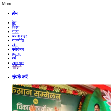
Menu
होम
देश
विदेश
राज्य
अपना शहर
राजनीति
खेल
मनोरंजन
क्राइम
धर्म
खान पान
वीडियो
संपर्क करें