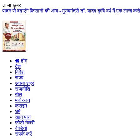
ताज़ा ख़बर
 किसानों की आय - मुख्यमंत्री डॉ. यादव कृषि वर्ष में एक लाख करोड़ से अधिक राशि
होम
देश
विदेश
राज्य
अपना शहर
राजनीति
खेल
मनोरंजन
क्राइम
धर्म
खान पान
फोटो गैलरी
वीडियो
संपर्क करें