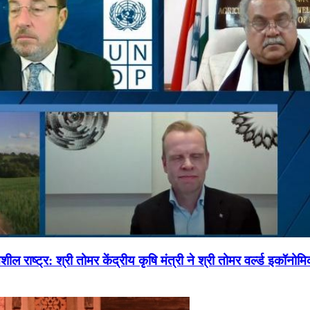
ल राष्ट्र: श्री तोमर केंद्रीय कृषि मंत्री ने श्री तोमर वर्ल्ड इकॉनो