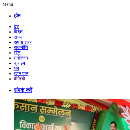
Menu
होम
देश
विदेश
राज्य
अपना शहर
राजनीति
खेल
मनोरंजन
क्राइम
धर्म
खान पान
वीडियो
संपर्क करें