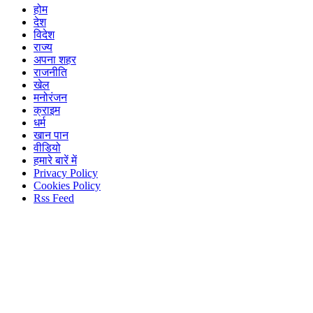
होम
देश
विदेश
राज्य
अपना शहर
राजनीति
खेल
मनोरंजन
क्राइम
धर्म
खान पान
वीडियो
हमारे बारें में
Privacy Policy
Cookies Policy
Rss Feed