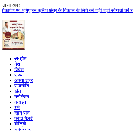
ताज़ा ख़बर
लैथ क्षेत्र के विकास के लिये की बड़ी-बड़ी सौगातों की घोषणा कुलैथ क्षेत्र की जन
होम
देश
विदेश
राज्य
अपना शहर
राजनीति
खेल
मनोरंजन
क्राइम
धर्म
खान पान
फोटो गैलरी
वीडियो
संपर्क करें