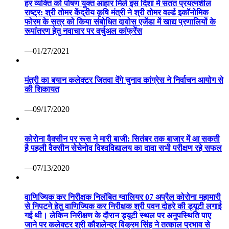
हर व्यक्ति को पोषण युक्त आहार मिले इस दिशा में सतत प्रयत्नशील
राष्ट्र: श्री तोमर केंद्रीय कृषि मंत्री ने श्री तोमर वर्ल्ड इकॉनोमिक
फोरम के सत्र को किया संबोधित दावोस एजेंडा में खाद्य प्रणालियों के
रूपांतरण हेतु नवाचार पर वर्चुअल कांफ्रेंस
—01/27/2021
मंत्री का बयान कलेक्टर जितवा देंगे चुनाव कांग्रेस ने निर्वाचन आयोग से
की शिकायत
—09/17/2020
कोरोना वैक्सीन पर रूस ने मारी बाजी: सितंबर तक बाजार में आ सकती
है पहली वैक्सीन सेचेनोव विश्वविद्यालय का दावा सभी परीक्षण रहे सफल
—07/13/2020
वाणिज्यिक कर निरीक्षक निलंबित ग्वालियर 07 अप्रैल कोरोना महामारी
से निपटने हेतु वाणिज्यिक कर निरीक्षक श्री पवन दोहरे की ड्यूटी लगाई
गई थी। लेकिन निरीक्षण के दौरान ड्यूटी स्थल पर अनुपस्थिति पाए
जाने पर कलेक्टर श्री कौशलेन्द्र विक्रम सिंह ने तत्काल प्रभाव से