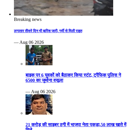
Breaking news
लगातार तीसरे दिन भी बारिश जारी, गर्मी से मिली राहत
— Aug 06 2026
बाइक पर 6 युवकों को बैठाकर किया स्टंट, ट्रैफिक पुलिस ने
6500 का जुर्माना वसूला
— Aug 06 2026
21 करोड़ की साइबर ठगी में भाजपा नेता पकड़ा,50 लाख खाते में
मिले