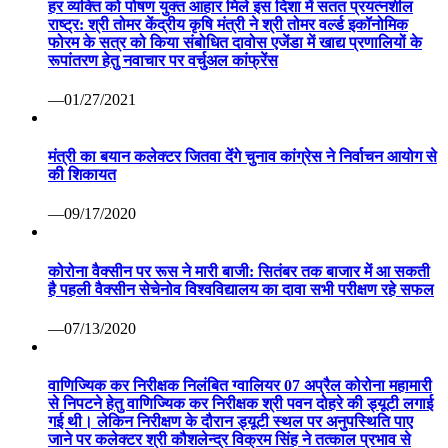
हर व्यक्ति को पोषण युक्त आहार मिले इस दिशा में सतत प्रयत्नशील
राष्ट्र: श्री तोमर केंद्रीय कृषि मंत्री ने श्री तोमर वर्ल्ड इकॉनोमिक
फोरम के सत्र को किया संबोधित दावोस एजेंडा में खाद्य प्रणालियों के
रूपांतरण हेतु नवाचार पर वर्चुअल कांफ्रेंस
—01/27/2021
मंत्री का बयान कलेक्टर जितवा देंगे चुनाव कांग्रेस ने निर्वाचन आयोग से
की शिकायत
—09/17/2020
कोरोना वैक्सीन पर रूस ने मारी बाजी: सितंबर तक बाजार में आ सकती
है पहली वैक्सीन सेचेनोव विश्वविद्यालय का दावा सभी परीक्षण रहे सफल
—07/13/2020
वाणिज्यिक कर निरीक्षक निलंबित ग्वालियर 07 अप्रैल कोरोना महामारी
से निपटने हेतु वाणिज्यिक कर निरीक्षक श्री पवन दोहरे की ड्यूटी लगाई
गई थी। लेकिन निरीक्षण के दौरान ड्यूटी स्थल पर अनुपस्थिति पाए
जाने पर कलेक्टर श्री कौशलेन्द्र विक्रम सिंह ने तत्काल प्रभाव से