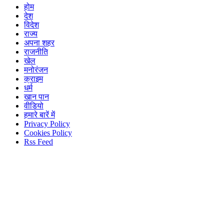
होम
देश
विदेश
राज्य
अपना शहर
राजनीति
खेल
मनोरंजन
क्राइम
धर्म
खान पान
वीडियो
हमारे बारें में
Privacy Policy
Cookies Policy
Rss Feed