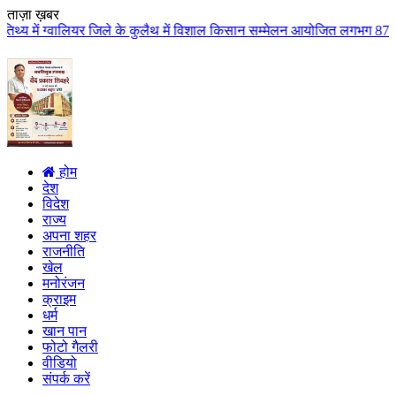
ताज़ा ख़बर
िले के कुलैथ में विशाल किसान सम्मेलन आयोजित लगभग 87.21 करोड़ लागत के 41 विका
होम
देश
विदेश
राज्य
अपना शहर
राजनीति
खेल
मनोरंजन
क्राइम
धर्म
खान पान
फोटो गैलरी
वीडियो
संपर्क करें