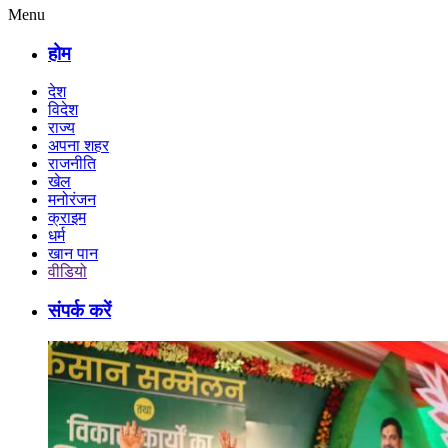
Menu
होम
देश
विदेश
राज्य
अपना शहर
राजनीति
खेल
मनोरंजन
क्राइम
धर्म
खान पान
वीडियो
संपर्क करें