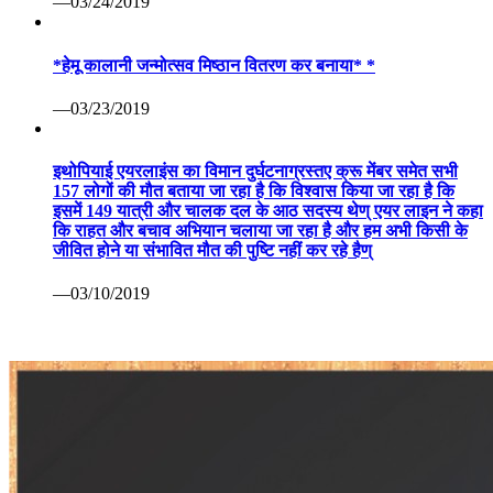
—03/24/2019
*हेमू कालानी जन्मोत्सव मिष्ठान वितरण कर बनाया* *
—03/23/2019
इथोपियाई एयरलाइंस का विमान दुर्घटनाग्रस्तए क्रू मेंबर समेत सभी
157 लोगों की मौत बताया जा रहा है कि विश्वास किया जा रहा है कि
इसमें 149 यात्री और चालक दल के आठ सदस्य थेण् एयर लाइन ने कहा
कि राहत और बचाव अभियान चलाया जा रहा है और हम अभी किसी के
जीवित होने या संभावित मौत की पुष्टि नहीं कर रहे हैण्
—03/10/2019