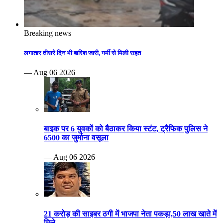
Breaking news
लगातार तीसरे दिन भी बारिश जारी, गर्मी से मिली राहत
— Aug 06 2026
बाइक पर 6 युवकों को बैठाकर किया स्टंट, ट्रैफिक पुलिस ने
6500 का जुर्माना वसूला
— Aug 06 2026
21 करोड़ की साइबर ठगी में भाजपा नेता पकड़ा,50 लाख खाते में
मिले