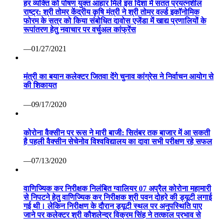
हर व्यक्ति को पोषण युक्त आहार मिले इस दिशा में सतत प्रयत्नशील
राष्ट्र: श्री तोमर केंद्रीय कृषि मंत्री ने श्री तोमर वर्ल्ड इकॉनोमिक
फोरम के सत्र को किया संबोधित दावोस एजेंडा में खाद्य प्रणालियों के
रूपांतरण हेतु नवाचार पर वर्चुअल कांफ्रेंस
—01/27/2021
मंत्री का बयान कलेक्टर जितवा देंगे चुनाव कांग्रेस ने निर्वाचन आयोग से
की शिकायत
—09/17/2020
कोरोना वैक्सीन पर रूस ने मारी बाजी: सितंबर तक बाजार में आ सकती
है पहली वैक्सीन सेचेनोव विश्वविद्यालय का दावा सभी परीक्षण रहे सफल
—07/13/2020
वाणिज्यिक कर निरीक्षक निलंबित ग्वालियर 07 अप्रैल कोरोना महामारी
से निपटने हेतु वाणिज्यिक कर निरीक्षक श्री पवन दोहरे की ड्यूटी लगाई
गई थी। लेकिन निरीक्षण के दौरान ड्यूटी स्थल पर अनुपस्थिति पाए
जाने पर कलेक्टर श्री कौशलेन्द्र विक्रम सिंह ने तत्काल प्रभाव से