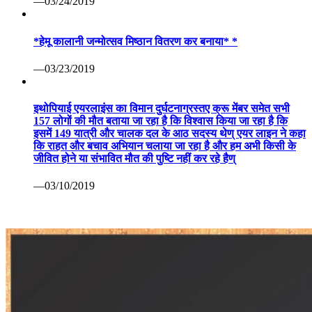
—03/24/2019
*हेमू कालानी जन्मोत्सव मिष्ठान वितरण कर बनाया* *
—03/23/2019
इथोपियाई एयरलाइंस का विमान दुर्घटनाग्रस्तए क्रू मेंबर समेत सभी
157 लोगों की मौत बताया जा रहा है कि विश्वास किया जा रहा है कि
इसमें 149 यात्री और चालक दल के आठ सदस्य थेण् एयर लाइन ने कहा
कि राहत और बचाव अभियान चलाया जा रहा है और हम अभी किसी के
जीवित होने या संभावित मौत की पुष्टि नहीं कर रहे हैण्
—03/10/2019