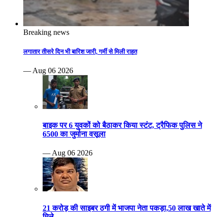
Breaking news
लगातार तीसरे दिन भी बारिश जारी, गर्मी से मिली राहत
— Aug 06 2026
बाइक पर 6 युवकों को बैठाकर किया स्टंट, ट्रैफिक पुलिस ने
6500 का जुर्माना वसूला
— Aug 06 2026
21 करोड़ की साइबर ठगी में भाजपा नेता पकड़ा,50 लाख खाते में
मिले