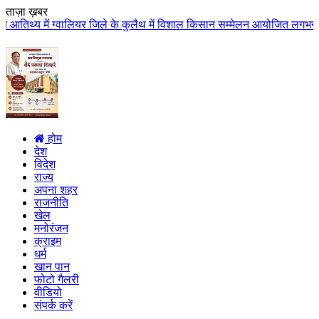
ताज़ा ख़बर
ियर जिले के कुलैथ में विशाल किसान सम्मेलन आयोजित लगभग 87.21 करोड़ लागत के 4
होम
देश
विदेश
राज्य
अपना शहर
राजनीति
खेल
मनोरंजन
क्राइम
धर्म
खान पान
फोटो गैलरी
वीडियो
संपर्क करें