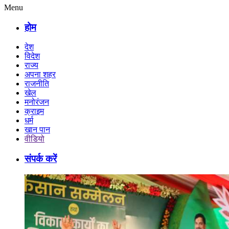
Menu
होम
देश
विदेश
राज्य
अपना शहर
राजनीति
खेल
मनोरंजन
क्राइम
धर्म
खान पान
वीडियो
संपर्क करें