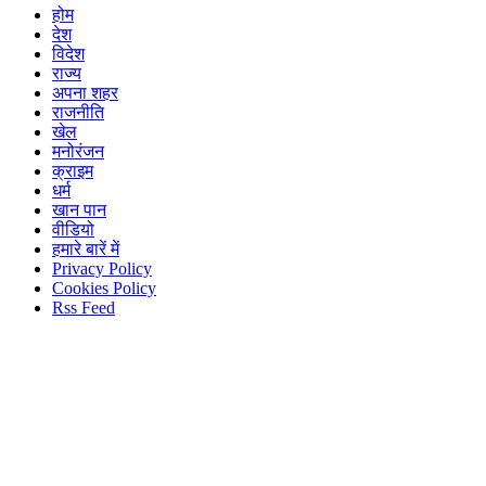
होम
देश
विदेश
राज्य
अपना शहर
राजनीति
खेल
मनोरंजन
क्राइम
धर्म
खान पान
वीडियो
हमारे बारें में
Privacy Policy
Cookies Policy
Rss Feed