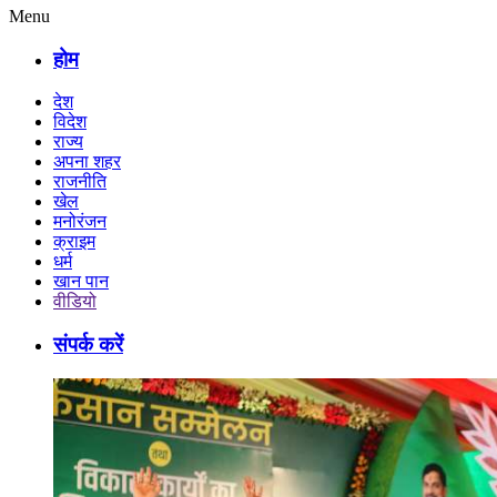
Menu
होम
देश
विदेश
राज्य
अपना शहर
राजनीति
खेल
मनोरंजन
क्राइम
धर्म
खान पान
वीडियो
संपर्क करें