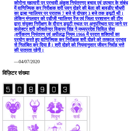
कोरोना महामारी पर प्रभावी अंकुश नियंत्रणए बचाव एवं उपचार के संबंध
में वाणिज्यिक कर निरीक्षक श्री पवन दोहरे की बेला की बावड़ीए चौधरी
का ढ़ाबा ग्वालियर पर प्रातरू 7 बजे से दोपहर 3 बजे तक ड्यूटी थी।
लेकिन मंगलवार को एडीजी ग्वालियर रेंज एवं जिला प्रशासन की टीम
द्वारा संयुक्त निरीक्षण के दौरान ड्यूटी स्थल पर अनुपस्थित पाए जाने पर
कलेक्टर श्री कौशलेन्द्र विक्रम सिंह ने मध्यप्रदेश सिविल सेवा
;वर्गीकरण नियंत्रण एवं अपीलद्ध नियम 1966 में प्रदत्त शक्तियों का
प्रयोग करते हुए वाणिज्यिक कर निरीक्षक श्री दोहरे को तत्काल प्रभाव
से निलंबित कर दिया है। श्री दोहरे को नियमानुसार जीवन निर्वाह भत्ते
की पात्रता रहेगी।
—04/07/2020
विज़िटर संख्या