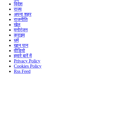
विदेश
राज्य
अपना शहर
राजनीति
खेल
मनोरंजन
क्राइम
धर्म
खान पान
वीडियो
हमारे बारें में
Privacy Policy
Cookies Policy
Rss Feed