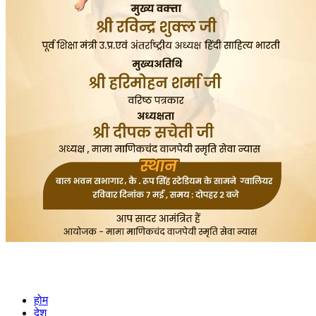
होम
देश