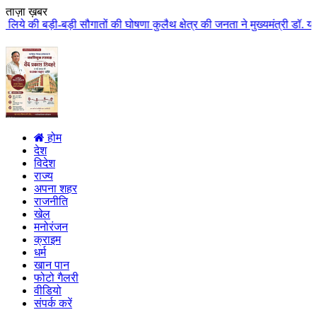
ताज़ा ख़बर
तों की घोषणा कुलैथ क्षेत्र की जनता ने मुख्यमंत्री डॉ. यादव का किया आत्मीय स्
होम
देश
विदेश
राज्य
अपना शहर
राजनीति
खेल
मनोरंजन
क्राइम
धर्म
खान पान
फोटो गैलरी
वीडियो
संपर्क करें