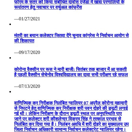
फोरम के सत्र को किया संबोधित दावोस एजेंडा में खाद्य प्रणालियों के
रूपांतरण हेतु नवाचार पर वर्चुअल कांफ्रेंस
—01/27/2021
मंत्री का बयान कलेक्टर जितवा देंगे चुनाव कांग्रेस ने निर्वाचन आयोग से
की शिकायत
—09/17/2020
कोरोना वैक्सीन पर रूस ने मारी बाजी: सितंबर तक बाजार में आ सकती
है पहली वैक्सीन सेचेनोव विश्वविद्यालय का दावा सभी परीक्षण रहे सफल
—07/13/2020
वाणिज्यिक कर निरीक्षक निलंबित ग्वालियर 07 अप्रैल कोरोना महामारी
से निपटने हेतु वाणिज्यिक कर निरीक्षक श्री पवन दोहरे की ड्यूटी लगाई
गई थी। लेकिन निरीक्षण के दौरान ड्यूटी स्थल पर अनुपस्थिति पाए
जाने पर कलेक्टर श्री कौशलेन्द्र विक्रम सिंह ने तत्काल प्रभाव से
निलंबित कर दिया गया है। निलंबन अवधि में श्री दोहरे का मुख्यालय उप
जिला निर्वाचन अधिकारी सामान्य निर्वाचन कलेक्ट्रेट ग्वालियर रहेगा।