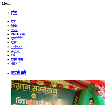
Menu
होम
देश
विदेश
राज्य
अपना शहर
राजनीति
खेल
मनोरंजन
क्राइम
धर्म
खान पान
वीडियो
संपर्क करें