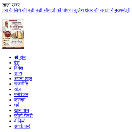
ताज़ा ख़बर
ी सौगातों की घोषणा कुलैथ क्षेत्र की जनता ने मुख्यमंत्री डॉ. यादव का किया आत्
होम
देश
विदेश
राज्य
अपना शहर
राजनीति
खेल
मनोरंजन
क्राइम
धर्म
खान पान
फोटो गैलरी
वीडियो
संपर्क करें