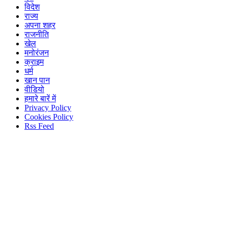
विदेश
राज्य
अपना शहर
राजनीति
खेल
मनोरंजन
क्राइम
धर्म
खान पान
वीडियो
हमारे बारें में
Privacy Policy
Cookies Policy
Rss Feed