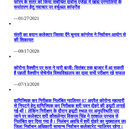
फोरम के सत्र को किया संबोधित दावोस एजेंडा में खाद्य प्रणालियों के
रूपांतरण हेतु नवाचार पर वर्चुअल कांफ्रेंस
—01/27/2021
मंत्री का बयान कलेक्टर जितवा देंगे चुनाव कांग्रेस ने निर्वाचन आयोग से
की शिकायत
—09/17/2020
कोरोना वैक्सीन पर रूस ने मारी बाजी: सितंबर तक बाजार में आ सकती
है पहली वैक्सीन सेचेनोव विश्वविद्यालय का दावा सभी परीक्षण रहे सफल
—07/13/2020
वाणिज्यिक कर निरीक्षक निलंबित ग्वालियर 07 अप्रैल कोरोना महामारी
से निपटने हेतु वाणिज्यिक कर निरीक्षक श्री पवन दोहरे की ड्यूटी लगाई
गई थी। लेकिन निरीक्षण के दौरान ड्यूटी स्थल पर अनुपस्थिति पाए
जाने पर कलेक्टर श्री कौशलेन्द्र विक्रम सिंह ने तत्काल प्रभाव से
निलंबित कर दिया गया है। निलंबन अवधि में श्री दोहरे का मुख्यालय उप
जिला निर्वाचन अधिकारी सामान्य निर्वाचन कलेक्ट्रेट ग्वालियर रहेगा।