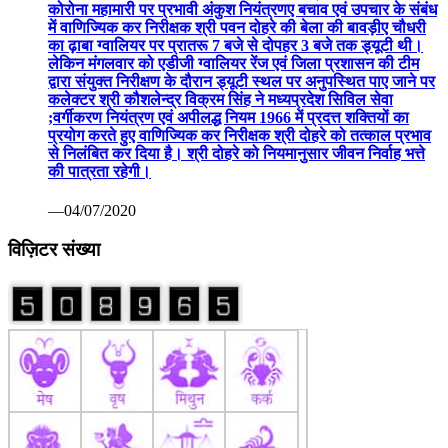
कोरोना महामारी पर प्रभावी अंकुश नियंत्रणए बचाव एवं उपचार के संबंध
में वाणिज्यिक कर निरीक्षक श्री पवन दोहरे की बेला की बावड़ीए चौधरी
का ढ़ाबा ग्वालियर पर प्रातरू 7 बजे से दोपहर 3 बजे तक ड्यूटी थी।
लेकिन मंगलवार को एडीजी ग्वालियर रेंज एवं जिला प्रशासन की टीम
द्वारा संयुक्त निरीक्षण के दौरान ड्यूटी स्थल पर अनुपस्थित पाए जाने पर
कलेक्टर श्री कौशलेन्द्र विक्रम सिंह ने मध्यप्रदेश सिविल सेवा
;वर्गीकरण नियंत्रण एवं अपीलद्ध नियम 1966 में प्रदत्त शक्तियों का
प्रयोग करते हुए वाणिज्यिक कर निरीक्षक श्री दोहरे को तत्काल प्रभाव
से निलंबित कर दिया है। श्री दोहरे को नियमानुसार जीवन निर्वाह भत्ते
की पात्रता रहेगी।
—04/07/2020
विज़िटर संख्या