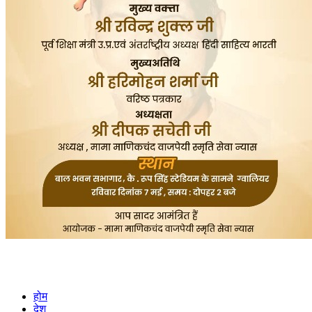
होम
देश