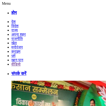
Menu
होम
देश
विदेश
राज्य
अपना शहर
राजनीति
खेल
मनोरंजन
क्राइम
धर्म
खान पान
वीडियो
संपर्क करें