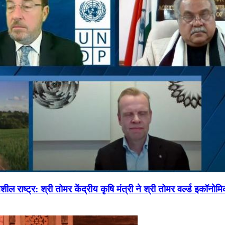
ल राष्ट्र: श्री तोमर केंद्रीय कृषि मंत्री ने श्री तोमर वर्ल्ड इकॉनो