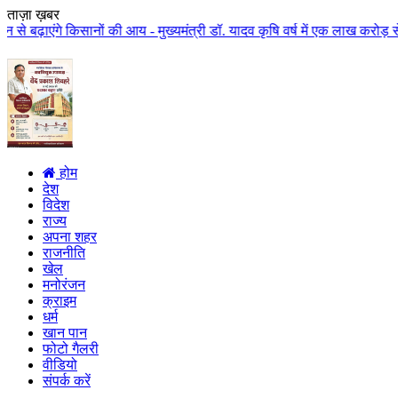
ताज़ा ख़बर
ानों की आय - मुख्यमंत्री डॉ. यादव कृषि वर्ष में एक लाख करोड़ से अधिक राशि किस
होम
देश
विदेश
राज्य
अपना शहर
राजनीति
खेल
मनोरंजन
क्राइम
धर्म
खान पान
फोटो गैलरी
वीडियो
संपर्क करें