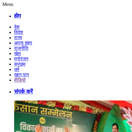
Menu
होम
देश
विदेश
राज्य
अपना शहर
राजनीति
खेल
मनोरंजन
क्राइम
धर्म
खान पान
वीडियो
संपर्क करें