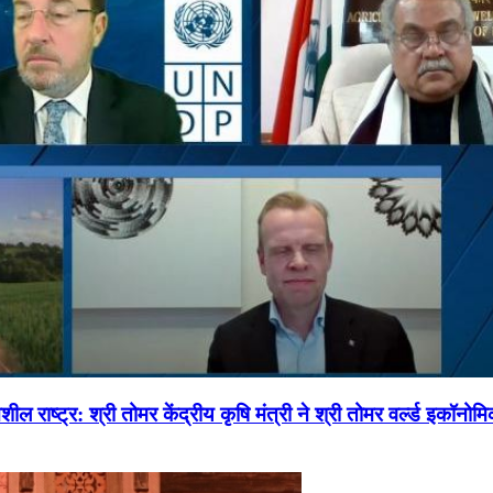
ल राष्ट्र: श्री तोमर केंद्रीय कृषि मंत्री ने श्री तोमर वर्ल्ड इकॉनो