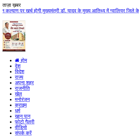
ताज़ा ख़बर
 खर्च होगी मुख्यमंत्री डॉ. यादव के मुख्य आतिथ्य में ग्वालियर जिले के कुलैथ म
होम
देश
विदेश
राज्य
अपना शहर
राजनीति
खेल
मनोरंजन
क्राइम
धर्म
खान पान
फोटो गैलरी
वीडियो
संपर्क करें