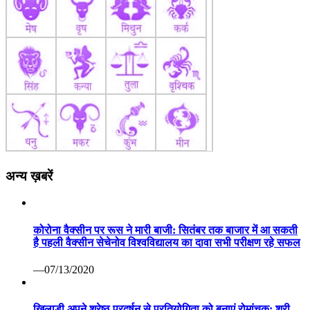
अन्य ख़बरें
कोरोना वैक्सीन पर रूस ने मारी बाजी: सितंबर तक बाजार में आ सकती
है पहली वैक्सीन सेचेनोव विश्वविद्यालय का दावा सभी परीक्षण रहे सफल
—07/13/2020
खिलाडी अपने श्रेष्ठ प्रदर्षन से प्रतियोगिता को बनाएं रोमांचक: श्री
मेहता 82वीं अखिल भारतीय सिंधिया स्वर्ण कप हॉकी प्रतियोगिता