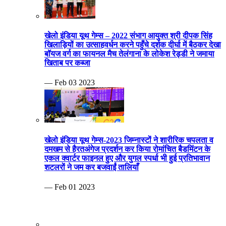
खेलो इंडिया यूथ गेम्स – 2022 संभाग आयुक्त श्री दीपक सिंह
खिलाड़ियों का उत्साहवर्धन करने पहुँचे दर्शक दीर्घा में बैठकर देखा
बॉयज वर्ग का फायनल मैच तेलंगाना के लोकेश रेड्डी ने जमाया
खिताब पर कब्जा
— Feb 03 2023
खेलो इंडिया यूथ गेम्स-2023 जिम्नास्टों ने शारीरिक चपलता व
दमखम से हैरतअंगेज प्रदर्शन कर किया रोमांचित बैडमिंटन के
एकल क्वार्टर फाइनल हुए और युगल स्पर्धा भी हुई प्रतिभावान
शटलरों ने जम कर बजवाईं तालियाँ
— Feb 01 2023
दद्दा स्मृति 24वी संभागीय सीनियर फुटबॉल यादव टीम का खिताब
पर कब्जा ग्वालियर