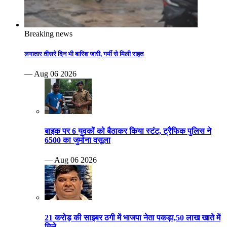
Breaking news
लगातार तीसरे दिन भी बारिश जारी, गर्मी से मिली राहत
— Aug 06 2026
बाइक पर 6 युवकों को बैठाकर किया स्टंट, ट्रैफिक पुलिस ने
6500 का जुर्माना वसूला
— Aug 06 2026
21 करोड़ की साइबर ठगी में भाजपा नेता पकड़ा,50 लाख खाते में
मिले