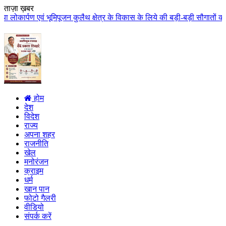
ताज़ा ख़बर
पूजन कुलैथ क्षेत्र के विकास के लिये की बड़ी-बड़ी सौगातों की घोषणा कुलैथ क्षेत्
होम
देश
विदेश
राज्य
अपना शहर
राजनीति
खेल
मनोरंजन
क्राइम
धर्म
खान पान
फोटो गैलरी
वीडियो
संपर्क करें