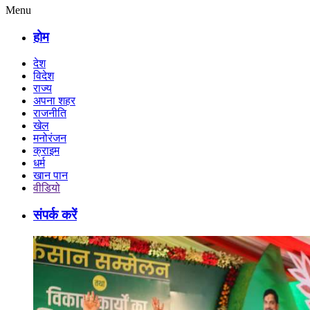
Menu
होम
देश
विदेश
राज्य
अपना शहर
राजनीति
खेल
मनोरंजन
क्राइम
धर्म
खान पान
वीडियो
संपर्क करें