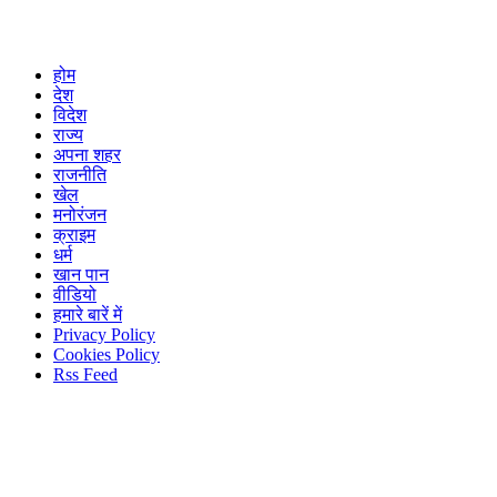
होम
देश
विदेश
राज्य
अपना शहर
राजनीति
खेल
मनोरंजन
क्राइम
धर्म
खान पान
वीडियो
हमारे बारें में
Privacy Policy
Cookies Policy
Rss Feed