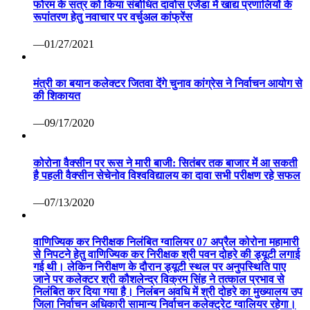
फोरम के सत्र को किया संबोधित दावोस एजेंडा में खाद्य प्रणालियों के
रूपांतरण हेतु नवाचार पर वर्चुअल कांफ्रेंस
—01/27/2021
मंत्री का बयान कलेक्टर जितवा देंगे चुनाव कांग्रेस ने निर्वाचन आयोग से
की शिकायत
—09/17/2020
कोरोना वैक्सीन पर रूस ने मारी बाजी: सितंबर तक बाजार में आ सकती
है पहली वैक्सीन सेचेनोव विश्वविद्यालय का दावा सभी परीक्षण रहे सफल
—07/13/2020
वाणिज्यिक कर निरीक्षक निलंबित ग्वालियर 07 अप्रैल कोरोना महामारी
से निपटने हेतु वाणिज्यिक कर निरीक्षक श्री पवन दोहरे की ड्यूटी लगाई
गई थी। लेकिन निरीक्षण के दौरान ड्यूटी स्थल पर अनुपस्थिति पाए
जाने पर कलेक्टर श्री कौशलेन्द्र विक्रम सिंह ने तत्काल प्रभाव से
निलंबित कर दिया गया है। निलंबन अवधि में श्री दोहरे का मुख्यालय उप
जिला निर्वाचन अधिकारी सामान्य निर्वाचन कलेक्ट्रेट ग्वालियर रहेगा।