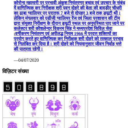
कोरोना महामारी पर प्रभावी अंकुश नियंत्रणए बचाव एवं उपचार के संबंध
में वाणिज्यिक कर निरीक्षक श्री पवन दोहरे की बेला की बावड़ीए चौधरी
का ढ़ाबा ग्वालियर पर प्रातरू 7 बजे से दोपहर 3 बजे तक ड्यूटी थी।
लेकिन मंगलवार को एडीजी ग्वालियर रेंज एवं जिला प्रशासन की टीम
द्वारा संयुक्त निरीक्षण के दौरान ड्यूटी स्थल पर अनुपस्थित पाए जाने पर
कलेक्टर श्री कौशलेन्द्र विक्रम सिंह ने मध्यप्रदेश सिविल सेवा
;वर्गीकरण नियंत्रण एवं अपीलद्ध नियम 1966 में प्रदत्त शक्तियों का
प्रयोग करते हुए वाणिज्यिक कर निरीक्षक श्री दोहरे को तत्काल प्रभाव
से निलंबित कर दिया है। श्री दोहरे को नियमानुसार जीवन निर्वाह भत्ते
की पात्रता रहेगी।
—04/07/2020
विज़िटर संख्या