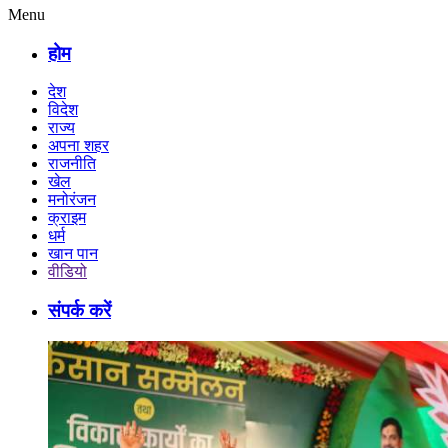
Menu
होम
देश
विदेश
राज्य
अपना शहर
राजनीति
खेल
मनोरंजन
क्राइम
धर्म
खान पान
वीडियो
संपर्क करें