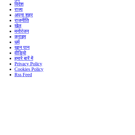
विदेश
राज्य
अपना शहर
राजनीति
खेल
मनोरंजन
क्राइम
धर्म
खान पान
वीडियो
हमारे बारें में
Privacy Policy
Cookies Policy
Rss Feed