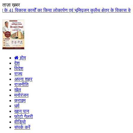
ताज़ा ख़बर
 किया लोकार्पण एवं भूमिपूजन कुलैथ क्षेत्र के विकास के लिये की बड़ी-बड़ी सौगातो
होम
देश
विदेश
राज्य
अपना शहर
राजनीति
खेल
मनोरंजन
क्राइम
धर्म
खान पान
फोटो गैलरी
वीडियो
संपर्क करें