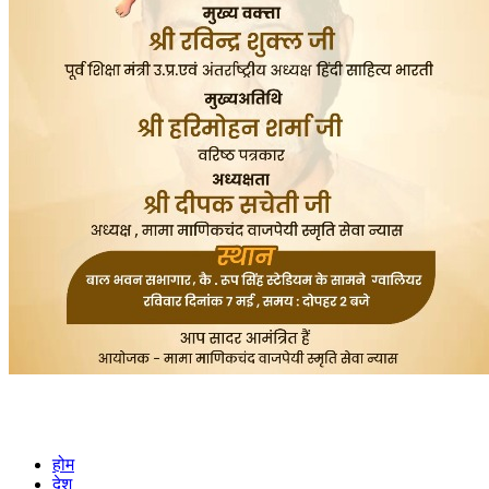
होम
देश