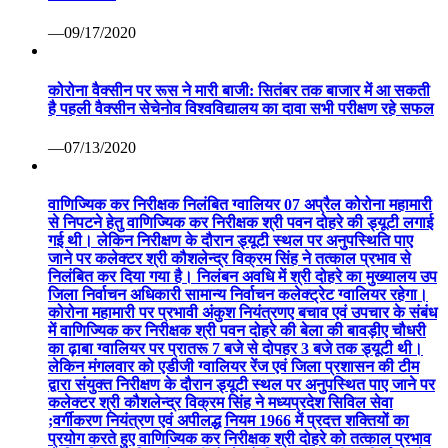
—09/17/2020
कोरोना वैक्सीन पर रूस ने मारी बाजी: सितंबर तक बाजार में आ सकती
है पहली वैक्सीन सेचेनोव विश्वविद्यालय का दावा सभी परीक्षण रहे सफल
—07/13/2020
वाणिज्यिक कर निरीक्षक निलंबित ग्वालियर 07 अप्रैल कोरोना महामारी
से निपटने हेतु वाणिज्यिक कर निरीक्षक श्री पवन दोहरे की ड्यूटी लगाई
गई थी। लेकिन निरीक्षण के दौरान ड्यूटी स्थल पर अनुपस्थिति पाए
जाने पर कलेक्टर श्री कौशलेन्द्र विक्रम सिंह ने तत्काल प्रभाव से
निलंबित कर दिया गया है। निलंबन अवधि में श्री दोहरे का मुख्यालय उप
जिला निर्वाचन अधिकारी सामान्य निर्वाचन कलेक्ट्रेट ग्वालियर रहेगा।
कोरोना महामारी पर प्रभावी अंकुश नियंत्रणए बचाव एवं उपचार के संबंध
में वाणिज्यिक कर निरीक्षक श्री पवन दोहरे की बेला की बावड़ीए चौधरी
का ढ़ाबा ग्वालियर पर प्रातरू 7 बजे से दोपहर 3 बजे तक ड्यूटी थी।
लेकिन मंगलवार को एडीजी ग्वालियर रेंज एवं जिला प्रशासन की टीम
द्वारा संयुक्त निरीक्षण के दौरान ड्यूटी स्थल पर अनुपस्थित पाए जाने पर
कलेक्टर श्री कौशलेन्द्र विक्रम सिंह ने मध्यप्रदेश सिविल सेवा
;वर्गीकरण नियंत्रण एवं अपीलद्ध नियम 1966 में प्रदत्त शक्तियों का
प्रयोग करते हुए वाणिज्यिक कर निरीक्षक श्री दोहरे को तत्काल प्रभाव