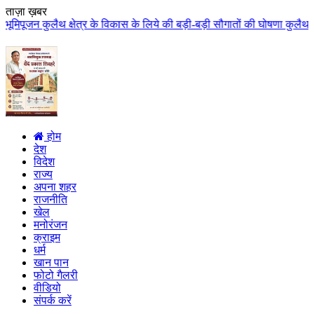
ताज़ा ख़बर
षेत्र के विकास के लिये की बड़ी-बड़ी सौगातों की घोषणा कुलैथ क्षेत्र की जनता ने 
होम
देश
विदेश
राज्य
अपना शहर
राजनीति
खेल
मनोरंजन
क्राइम
धर्म
खान पान
फोटो गैलरी
वीडियो
संपर्क करें