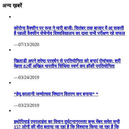
अन्य ख़बरें
कोरोना वैक्सीन पर रूस ने मारी बाजी: सितंबर तक बाजार में आ सकती
है पहली वैक्सीन सेचेनोव विश्वविद्यालय का दावा सभी परीक्षण रहे सफल
—07/13/2020
खिलाडी अपने श्रेष्ठ प्रदर्षन से प्रतियोगिता को बनाएं रोमांचक: श्री
मेहता 82वीं अखिल भारतीय सिंधिया स्वर्ण कप हॉकी प्रतियोगिता
—03/24/2019
*हेमू कालानी जन्मोत्सव मिष्ठान वितरण कर बनाया* *
—03/23/2019
इथोपियाई एयरलाइंस का विमान दुर्घटनाग्रस्तए क्रू मेंबर समेत सभी
157 लोगों की मौत बताया जा रहा है कि विश्वास किया जा रहा है कि