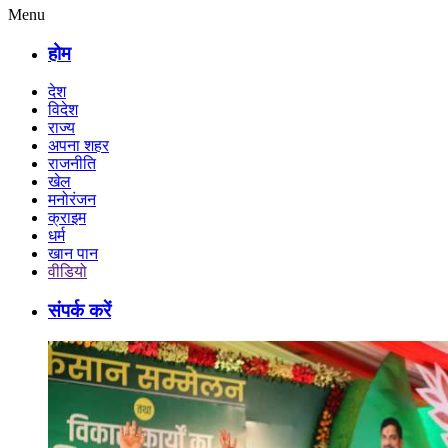
Menu
होम
देश
विदेश
राज्य
अपना शहर
राजनीति
खेल
मनोरंजन
क्राइम
धर्म
खान पान
वीडियो
संपर्क करें