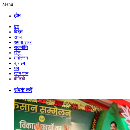
Menu
होम
देश
विदेश
राज्य
अपना शहर
राजनीति
खेल
मनोरंजन
क्राइम
धर्म
खान पान
वीडियो
संपर्क करें