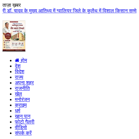
ताज़ा ख़बर
य आतिथ्य में ग्वालियर जिले के कुलैथ में विशाल किसान सम्मेलन आयोजित लगभग 87.2
होम
देश
विदेश
राज्य
अपना शहर
राजनीति
खेल
मनोरंजन
क्राइम
धर्म
खान पान
फोटो गैलरी
वीडियो
संपर्क करें