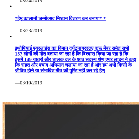
—03/24/2019
*हेमू कालानी जन्मोत्सव मिष्ठान वितरण कर बनाया* *
—03/23/2019
इथोपियाई एयरलाइंस का विमान दुर्घटनाग्रस्तए क्रू मेंबर समेत सभी
157 लोगों की मौत बताया जा रहा है कि विश्वास किया जा रहा है कि
इसमें 149 यात्री और चालक दल के आठ सदस्य थेण् एयर लाइन ने कहा
कि राहत और बचाव अभियान चलाया जा रहा है और हम अभी किसी के
जीवित होने या संभावित मौत की पुष्टि नहीं कर रहे हैण्
—03/10/2019