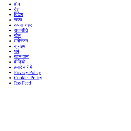
होम
देश
विदेश
राज्य
अपना शहर
राजनीति
खेल
मनोरंजन
क्राइम
धर्म
खान पान
वीडियो
हमारे बारें में
Privacy Policy
Cookies Policy
Rss Feed