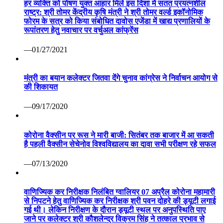
हर व्यक्ति को पोषण युक्त आहार मिले इस दिशा में सतत प्रयत्नशील
राष्ट्र: श्री तोमर केंद्रीय कृषि मंत्री ने श्री तोमर वर्ल्ड इकॉनोमिक
फोरम के सत्र को किया संबोधित दावोस एजेंडा में खाद्य प्रणालियों के
रूपांतरण हेतु नवाचार पर वर्चुअल कांफ्रेंस
—01/27/2021
मंत्री का बयान कलेक्टर जितवा देंगे चुनाव कांग्रेस ने निर्वाचन आयोग से
की शिकायत
—09/17/2020
कोरोना वैक्सीन पर रूस ने मारी बाजी: सितंबर तक बाजार में आ सकती
है पहली वैक्सीन सेचेनोव विश्वविद्यालय का दावा सभी परीक्षण रहे सफल
—07/13/2020
वाणिज्यिक कर निरीक्षक निलंबित ग्वालियर 07 अप्रैल कोरोना महामारी
से निपटने हेतु वाणिज्यिक कर निरीक्षक श्री पवन दोहरे की ड्यूटी लगाई
गई थी। लेकिन निरीक्षण के दौरान ड्यूटी स्थल पर अनुपस्थिति पाए
जाने पर कलेक्टर श्री कौशलेन्द्र विक्रम सिंह ने तत्काल प्रभाव से