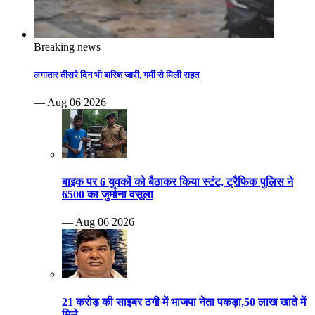
Breaking news
लगातार तीसरे दिन भी बारिश जारी, गर्मी से मिली राहत
— Aug 06 2026
बाइक पर 6 युवकों को बैठाकर किया स्टंट, ट्रैफिक पुलिस ने
6500 का जुर्माना वसूला
— Aug 06 2026
21 करोड़ की साइबर ठगी में भाजपा नेता पकड़ा,50 लाख खाते में
मिले