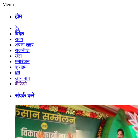
Menu
होम
देश
विदेश
राज्य
अपना शहर
राजनीति
खेल
मनोरंजन
क्राइम
धर्म
खान पान
वीडियो
संपर्क करें