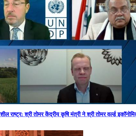
ल राष्ट्र: श्री तोमर केंद्रीय कृषि मंत्री ने श्री तोमर वर्ल्ड इकॉनो