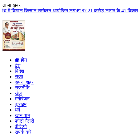
ताज़ा ख़बर
िशाल किसान सम्मेलन आयोजित लगभग 87.21 करोड़ लागत के 41 विकास कार्यों का किया 
होम
देश
विदेश
राज्य
अपना शहर
राजनीति
खेल
मनोरंजन
क्राइम
धर्म
खान पान
फोटो गैलरी
वीडियो
संपर्क करें