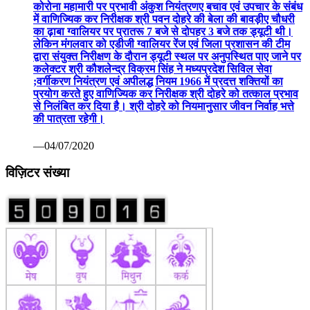
कोरोना महामारी पर प्रभावी अंकुश नियंत्रणए बचाव एवं उपचार के संबंध
में वाणिज्यिक कर निरीक्षक श्री पवन दोहरे की बेला की बावड़ीए चौधरी
का ढ़ाबा ग्वालियर पर प्रातरू 7 बजे से दोपहर 3 बजे तक ड्यूटी थी।
लेकिन मंगलवार को एडीजी ग्वालियर रेंज एवं जिला प्रशासन की टीम
द्वारा संयुक्त निरीक्षण के दौरान ड्यूटी स्थल पर अनुपस्थित पाए जाने पर
कलेक्टर श्री कौशलेन्द्र विक्रम सिंह ने मध्यप्रदेश सिविल सेवा
;वर्गीकरण नियंत्रण एवं अपीलद्ध नियम 1966 में प्रदत्त शक्तियों का
प्रयोग करते हुए वाणिज्यिक कर निरीक्षक श्री दोहरे को तत्काल प्रभाव
से निलंबित कर दिया है। श्री दोहरे को नियमानुसार जीवन निर्वाह भत्ते
की पात्रता रहेगी।
—04/07/2020
विज़िटर संख्या