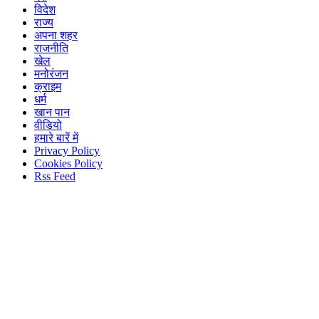
विदेश
राज्य
अपना शहर
राजनीति
खेल
मनोरंजन
क्राइम
धर्म
खान पान
वीडियो
हमारे बारें में
Privacy Policy
Cookies Policy
Rss Feed