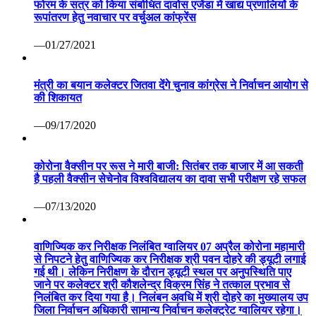
फोरम के सत्र को किया संबोधित दावोस एजेंडा में खाद्य प्रणालियों के
रूपांतरण हेतु नवाचार पर वर्चुअल कांफ्रेंस
—01/27/2021
मंत्री का बयान कलेक्टर जितवा देंगे चुनाव कांग्रेस ने निर्वाचन आयोग से
की शिकायत
—09/17/2020
कोरोना वैक्सीन पर रूस ने मारी बाजी: सितंबर तक बाजार में आ सकती
है पहली वैक्सीन सेचेनोव विश्वविद्यालय का दावा सभी परीक्षण रहे सफल
—07/13/2020
वाणिज्यिक कर निरीक्षक निलंबित ग्वालियर 07 अप्रैल कोरोना महामारी
से निपटने हेतु वाणिज्यिक कर निरीक्षक श्री पवन दोहरे की ड्यूटी लगाई
गई थी। लेकिन निरीक्षण के दौरान ड्यूटी स्थल पर अनुपस्थिति पाए
जाने पर कलेक्टर श्री कौशलेन्द्र विक्रम सिंह ने तत्काल प्रभाव से
निलंबित कर दिया गया है। निलंबन अवधि में श्री दोहरे का मुख्यालय उप
जिला निर्वाचन अधिकारी सामान्य निर्वाचन कलेक्ट्रेट ग्वालियर रहेगा।