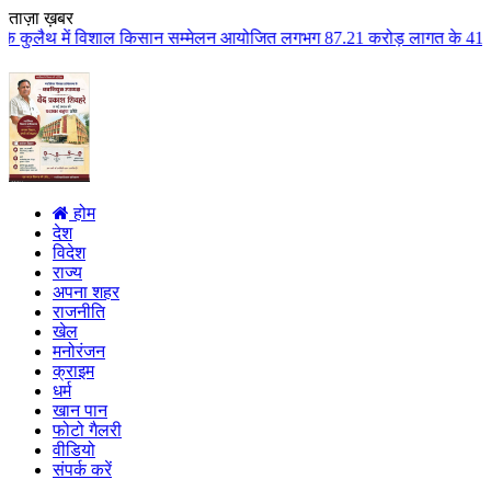
ताज़ा ख़बर
ाल किसान सम्मेलन आयोजित लगभग 87.21 करोड़ लागत के 41 विकास कार्यों का किया लो
होम
देश
विदेश
राज्य
अपना शहर
राजनीति
खेल
मनोरंजन
क्राइम
धर्म
खान पान
फोटो गैलरी
वीडियो
संपर्क करें