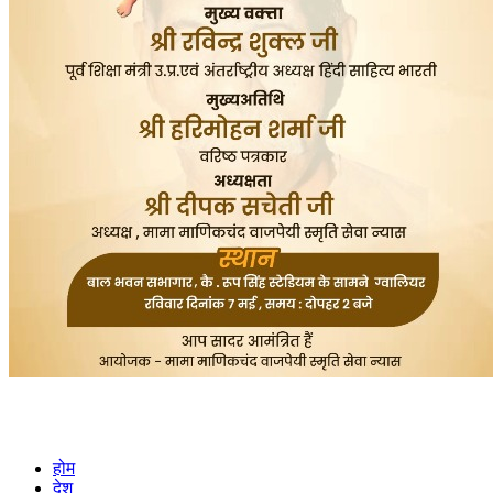
होम
देश