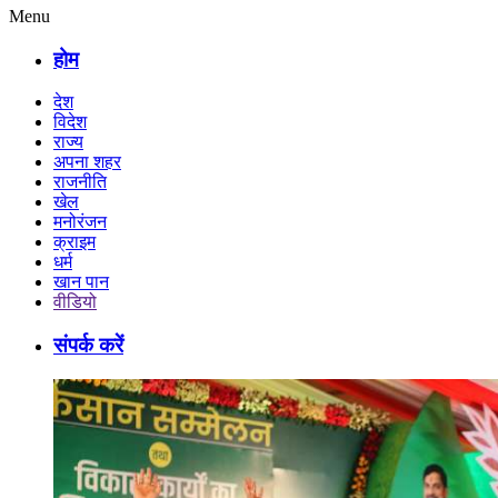
Menu
होम
देश
विदेश
राज्य
अपना शहर
राजनीति
खेल
मनोरंजन
क्राइम
धर्म
खान पान
वीडियो
संपर्क करें