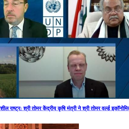
ल राष्ट्र: श्री तोमर केंद्रीय कृषि मंत्री ने श्री तोमर वर्ल्ड इकॉनो