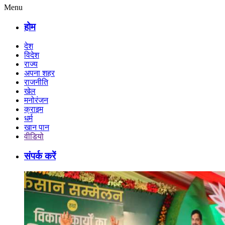
Menu
होम
देश
विदेश
राज्य
अपना शहर
राजनीति
खेल
मनोरंजन
क्राइम
धर्म
खान पान
वीडियो
संपर्क करें