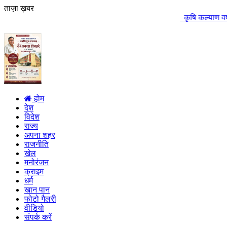
ताज़ा ख़बर
कृषि कल्याण वर्ष में पशुपालन और दू
होम
देश
विदेश
राज्य
अपना शहर
राजनीति
खेल
मनोरंजन
क्राइम
धर्म
खान पान
फोटो गैलरी
वीडियो
संपर्क करें