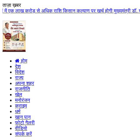
ताज़ा ख़बर
करोड़ से अधिक राशि किसान कल्याण पर खर्च होगी मुख्यमंत्री डॉ. यादव के मुख्य आत
होम
देश
विदेश
राज्य
अपना शहर
राजनीति
खेल
मनोरंजन
क्राइम
धर्म
खान पान
फोटो गैलरी
वीडियो
संपर्क करें