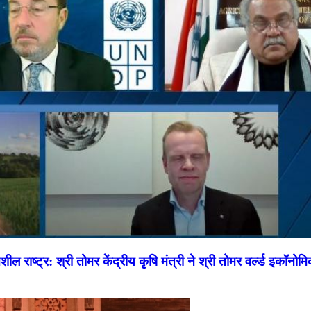
ल राष्ट्र: श्री तोमर केंद्रीय कृषि मंत्री ने श्री तोमर वर्ल्ड इकॉनो