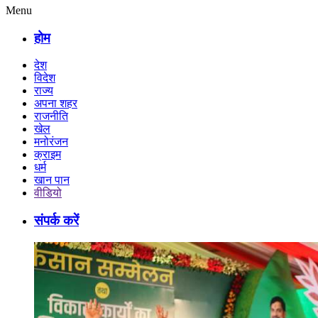
Menu
होम
देश
विदेश
राज्य
अपना शहर
राजनीति
खेल
मनोरंजन
क्राइम
धर्म
खान पान
वीडियो
संपर्क करें