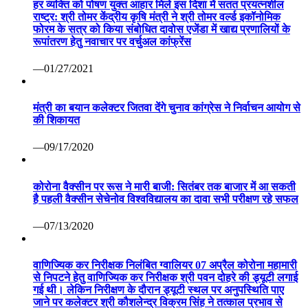
हर व्यक्ति को पोषण युक्त आहार मिले इस दिशा में सतत प्रयत्नशील
राष्ट्र: श्री तोमर केंद्रीय कृषि मंत्री ने श्री तोमर वर्ल्ड इकॉनोमिक
फोरम के सत्र को किया संबोधित दावोस एजेंडा में खाद्य प्रणालियों के
रूपांतरण हेतु नवाचार पर वर्चुअल कांफ्रेंस
—01/27/2021
मंत्री का बयान कलेक्टर जितवा देंगे चुनाव कांग्रेस ने निर्वाचन आयोग से
की शिकायत
—09/17/2020
कोरोना वैक्सीन पर रूस ने मारी बाजी: सितंबर तक बाजार में आ सकती
है पहली वैक्सीन सेचेनोव विश्वविद्यालय का दावा सभी परीक्षण रहे सफल
—07/13/2020
वाणिज्यिक कर निरीक्षक निलंबित ग्वालियर 07 अप्रैल कोरोना महामारी
से निपटने हेतु वाणिज्यिक कर निरीक्षक श्री पवन दोहरे की ड्यूटी लगाई
गई थी। लेकिन निरीक्षण के दौरान ड्यूटी स्थल पर अनुपस्थिति पाए
जाने पर कलेक्टर श्री कौशलेन्द्र विक्रम सिंह ने तत्काल प्रभाव से