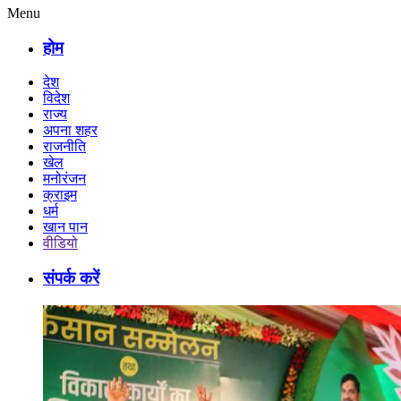
Menu
होम
देश
विदेश
राज्य
अपना शहर
राजनीति
खेल
मनोरंजन
क्राइम
धर्म
खान पान
वीडियो
संपर्क करें