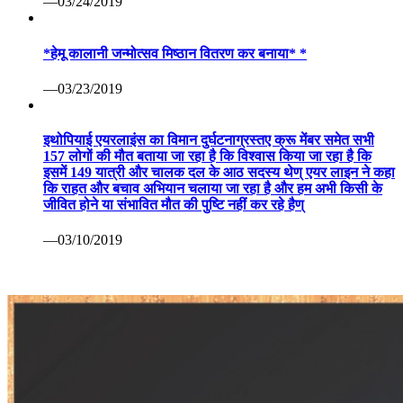
—03/24/2019
*हेमू कालानी जन्मोत्सव मिष्ठान वितरण कर बनाया* *
—03/23/2019
इथोपियाई एयरलाइंस का विमान दुर्घटनाग्रस्तए क्रू मेंबर समेत सभी
157 लोगों की मौत बताया जा रहा है कि विश्वास किया जा रहा है कि
इसमें 149 यात्री और चालक दल के आठ सदस्य थेण् एयर लाइन ने कहा
कि राहत और बचाव अभियान चलाया जा रहा है और हम अभी किसी के
जीवित होने या संभावित मौत की पुष्टि नहीं कर रहे हैण्
—03/10/2019