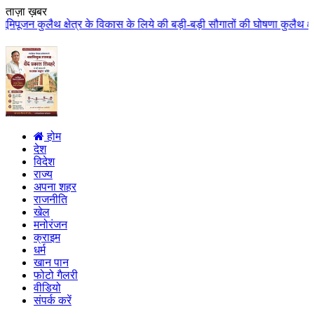
ताज़ा ख़बर
े विकास के लिये की बड़ी-बड़ी सौगातों की घोषणा कुलैथ क्षेत्र की जनता ने मुख्यम
होम
देश
विदेश
राज्य
अपना शहर
राजनीति
खेल
मनोरंजन
क्राइम
धर्म
खान पान
फोटो गैलरी
वीडियो
संपर्क करें