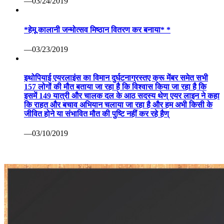
—03/24/2019
*हेमू कालानी जन्मोत्सव मिष्ठान वितरण कर बनाया* *
—03/23/2019
इथोपियाई एयरलाइंस का विमान दुर्घटनाग्रस्तए क्रू मेंबर समेत सभी
157 लोगों की मौत बताया जा रहा है कि विश्वास किया जा रहा है कि
इसमें 149 यात्री और चालक दल के आठ सदस्य थेण् एयर लाइन ने कहा
कि राहत और बचाव अभियान चलाया जा रहा है और हम अभी किसी के
जीवित होने या संभावित मौत की पुष्टि नहीं कर रहे हैण्
—03/10/2019