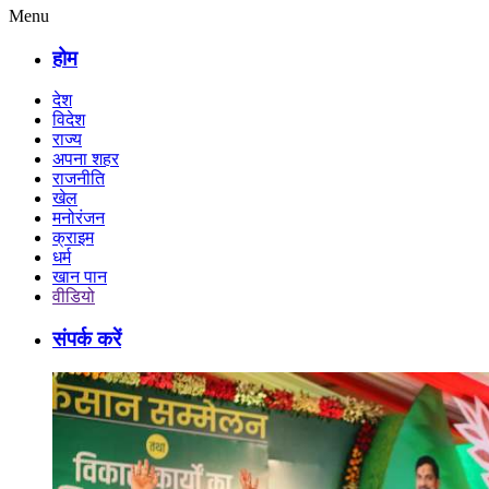
Menu
होम
देश
विदेश
राज्य
अपना शहर
राजनीति
खेल
मनोरंजन
क्राइम
धर्म
खान पान
वीडियो
संपर्क करें