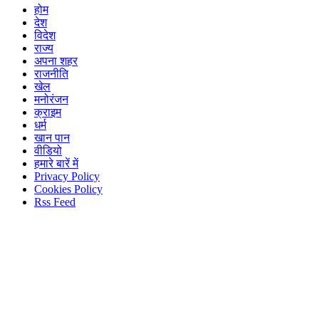
होम
देश
विदेश
राज्य
अपना शहर
राजनीति
खेल
मनोरंजन
क्राइम
धर्म
खान पान
वीडियो
हमारे बारें में
Privacy Policy
Cookies Policy
Rss Feed