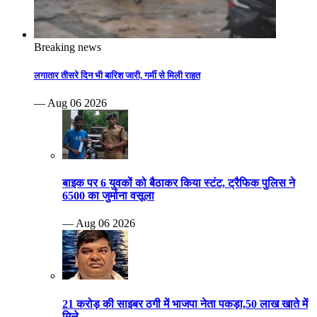
Breaking news
लगातार तीसरे दिन भी बारिश जारी, गर्मी से मिली राहत
— Aug 06 2026
बाइक पर 6 युवकों को बैठाकर किया स्टंट, ट्रैफिक पुलिस ने
6500 का जुर्माना वसूला
— Aug 06 2026
21 करोड़ की साइबर ठगी में भाजपा नेता पकड़ा,50 लाख खाते में
मिले