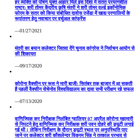
हर व्यक्ति को पोषण युक्त आहार मिले इस दिशा में सतत प्रयत्नशील
राष्ट्र: श्री तोमर केंद्रीय कृषि मंत्री ने श्री तोमर वर्ल्ड इकॉनोमिक
फोरम के सत्र को किया संबोधित दावोस एजेंडा में खाद्य प्रणालियों के
रूपांतरण हेतु नवाचार पर वर्चुअल कांफ्रेंस
—01/27/2021
मंत्री का बयान कलेक्टर जितवा देंगे चुनाव कांग्रेस ने निर्वाचन आयोग से
की शिकायत
—09/17/2020
कोरोना वैक्सीन पर रूस ने मारी बाजी: सितंबर तक बाजार में आ सकती
है पहली वैक्सीन सेचेनोव विश्वविद्यालय का दावा सभी परीक्षण रहे सफल
—07/13/2020
वाणिज्यिक कर निरीक्षक निलंबित ग्वालियर 07 अप्रैल कोरोना महामारी
से निपटने हेतु वाणिज्यिक कर निरीक्षक श्री पवन दोहरे की ड्यूटी लगाई
गई थी। लेकिन निरीक्षण के दौरान ड्यूटी स्थल पर अनुपस्थिति पाए
जाने पर कलेक्टर श्री कौशलेन्द्र विक्रम सिंह ने तत्काल प्रभाव से