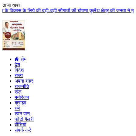
ताज़ा ख़बर
 बड़ी-बड़ी सौगातों की घोषणा कुलैथ क्षेत्र की जनता ने मुख्यमंत्री डॉ. यादव का क
होम
देश
विदेश
राज्य
अपना शहर
राजनीति
खेल
मनोरंजन
क्राइम
धर्म
खान पान
फोटो गैलरी
वीडियो
संपर्क करें