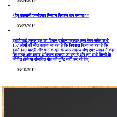
—03/24/2019
*हेमू कालानी जन्मोत्सव मिष्ठान वितरण कर बनाया* *
—03/23/2019
इथोपियाई एयरलाइंस का विमान दुर्घटनाग्रस्तए क्रू मेंबर समेत सभी
157 लोगों की मौत बताया जा रहा है कि विश्वास किया जा रहा है कि
इसमें 149 यात्री और चालक दल के आठ सदस्य थेण् एयर लाइन ने कहा
कि राहत और बचाव अभियान चलाया जा रहा है और हम अभी किसी के
जीवित होने या संभावित मौत की पुष्टि नहीं कर रहे हैण्
—03/10/2019