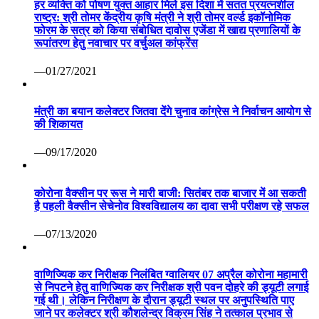
हर व्यक्ति को पोषण युक्त आहार मिले इस दिशा में सतत प्रयत्नशील
राष्ट्र: श्री तोमर केंद्रीय कृषि मंत्री ने श्री तोमर वर्ल्ड इकॉनोमिक
फोरम के सत्र को किया संबोधित दावोस एजेंडा में खाद्य प्रणालियों के
रूपांतरण हेतु नवाचार पर वर्चुअल कांफ्रेंस
—01/27/2021
मंत्री का बयान कलेक्टर जितवा देंगे चुनाव कांग्रेस ने निर्वाचन आयोग से
की शिकायत
—09/17/2020
कोरोना वैक्सीन पर रूस ने मारी बाजी: सितंबर तक बाजार में आ सकती
है पहली वैक्सीन सेचेनोव विश्वविद्यालय का दावा सभी परीक्षण रहे सफल
—07/13/2020
वाणिज्यिक कर निरीक्षक निलंबित ग्वालियर 07 अप्रैल कोरोना महामारी
से निपटने हेतु वाणिज्यिक कर निरीक्षक श्री पवन दोहरे की ड्यूटी लगाई
गई थी। लेकिन निरीक्षण के दौरान ड्यूटी स्थल पर अनुपस्थिति पाए
जाने पर कलेक्टर श्री कौशलेन्द्र विक्रम सिंह ने तत्काल प्रभाव से