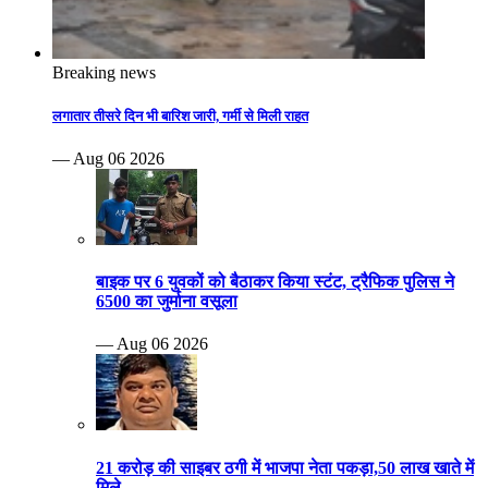
Breaking news
लगातार तीसरे दिन भी बारिश जारी, गर्मी से मिली राहत
— Aug 06 2026
बाइक पर 6 युवकों को बैठाकर किया स्टंट, ट्रैफिक पुलिस ने
6500 का जुर्माना वसूला
— Aug 06 2026
21 करोड़ की साइबर ठगी में भाजपा नेता पकड़ा,50 लाख खाते में
मिले