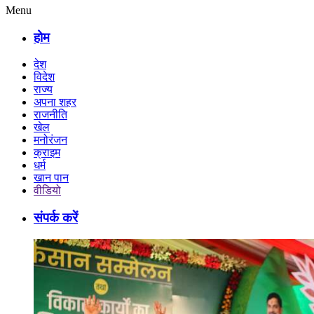
Menu
होम
देश
विदेश
राज्य
अपना शहर
राजनीति
खेल
मनोरंजन
क्राइम
धर्म
खान पान
वीडियो
संपर्क करें