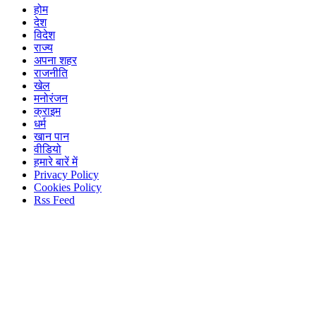
होम
देश
विदेश
राज्य
अपना शहर
राजनीति
खेल
मनोरंजन
क्राइम
धर्म
खान पान
वीडियो
हमारे बारें में
Privacy Policy
Cookies Policy
Rss Feed