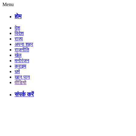
Menu
होम
देश
विदेश
राज्य
अपना शहर
राजनीति
खेल
मनोरंजन
क्राइम
धर्म
खान पान
वीडियो
संपर्क करें