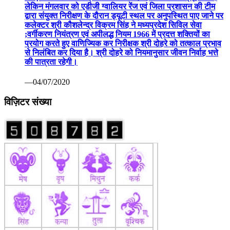
—09/17/2020
कोरोना वैक्सीन पर रूस ने मारी बाजी: सितंबर तक बाजार में आ सकती
है पहली वैक्सीन सेचेनोव विश्वविद्यालय का दावा सभी परीक्षण रहे सफल
—07/13/2020
वाणिज्यिक कर निरीक्षक निलंबित ग्वालियर 07 अप्रैल कोरोना महामारी
से निपटने हेतु वाणिज्यिक कर निरीक्षक श्री पवन दोहरे की ड्यूटी लगाई
गई थी। लेकिन निरीक्षण के दौरान ड्यूटी स्थल पर अनुपस्थिति पाए
जाने पर कलेक्टर श्री कौशलेन्द्र विक्रम सिंह ने तत्काल प्रभाव से
निलंबित कर दिया गया है। निलंबन अवधि में श्री दोहरे का मुख्यालय उप
जिला निर्वाचन अधिकारी सामान्य निर्वाचन कलेक्ट्रेट ग्वालियर रहेगा।
कोरोना महामारी पर प्रभावी अंकुश नियंत्रणए बचाव एवं उपचार के संबंध
में वाणिज्यिक कर निरीक्षक श्री पवन दोहरे की बेला की बावड़ीए चौधरी
का ढ़ाबा ग्वालियर पर प्रातरू 7 बजे से दोपहर 3 बजे तक ड्यूटी थी।
लेकिन मंगलवार को एडीजी ग्वालियर रेंज एवं जिला प्रशासन की टीम
द्वारा संयुक्त निरीक्षण के दौरान ड्यूटी स्थल पर अनुपस्थित पाए जाने पर
कलेक्टर श्री कौशलेन्द्र विक्रम सिंह ने मध्यप्रदेश सिविल सेवा
;वर्गीकरण नियंत्रण एवं अपीलद्ध नियम 1966 में प्रदत्त शक्तियों का
प्रयोग करते हुए वाणिज्यिक कर निरीक्षक श्री दोहरे को तत्काल प्रभाव