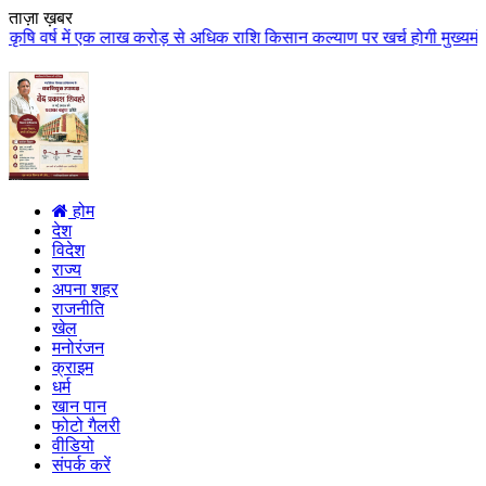
ताज़ा ख़बर
्ष में एक लाख करोड़ से अधिक राशि किसान कल्याण पर खर्च होगी मुख्यमंत्री डॉ. य
होम
देश
विदेश
राज्य
अपना शहर
राजनीति
खेल
मनोरंजन
क्राइम
धर्म
खान पान
फोटो गैलरी
वीडियो
संपर्क करें