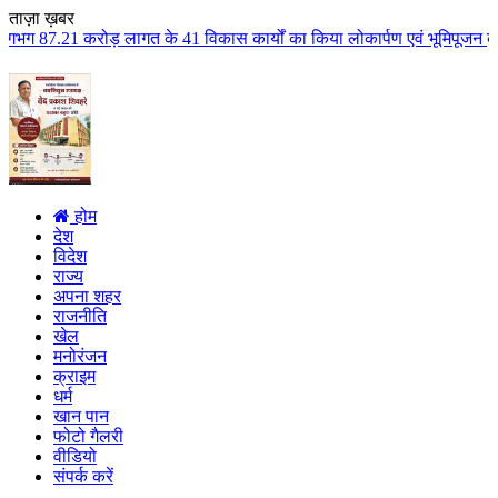
ताज़ा ख़बर
 के 41 विकास कार्यों का किया लोकार्पण एवं भूमिपूजन कुलैथ क्षेत्र के विकास के
होम
देश
विदेश
राज्य
अपना शहर
राजनीति
खेल
मनोरंजन
क्राइम
धर्म
खान पान
फोटो गैलरी
वीडियो
संपर्क करें