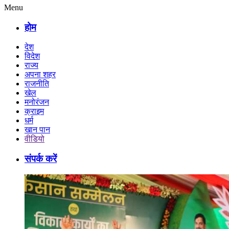
Menu
होम
देश
विदेश
राज्य
अपना शहर
राजनीति
खेल
मनोरंजन
क्राइम
धर्म
खान पान
वीडियो
संपर्क करें