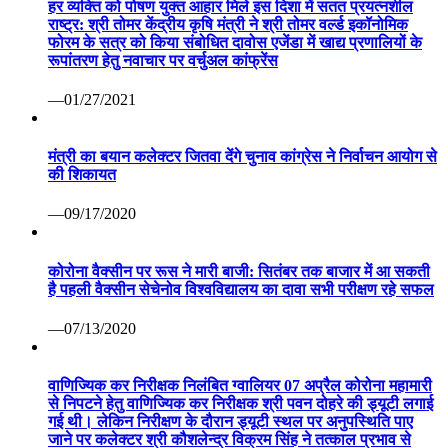
हर व्यक्ति को पोषण युक्त आहार मिले इस दिशा में सतत प्रयत्नशील
राष्ट्र: श्री तोमर केंद्रीय कृषि मंत्री ने श्री तोमर वर्ल्ड इकॉनोमिक
फोरम के सत्र को किया संबोधित दावोस एजेंडा में खाद्य प्रणालियों के
रूपांतरण हेतु नवाचार पर वर्चुअल कांफ्रेंस
—01/27/2021
मंत्री का बयान कलेक्टर जितवा देंगे चुनाव कांग्रेस ने निर्वाचन आयोग से
की शिकायत
—09/17/2020
कोरोना वैक्सीन पर रूस ने मारी बाजी: सितंबर तक बाजार में आ सकती
है पहली वैक्सीन सेचेनोव विश्वविद्यालय का दावा सभी परीक्षण रहे सफल
—07/13/2020
वाणिज्यिक कर निरीक्षक निलंबित ग्वालियर 07 अप्रैल कोरोना महामारी
से निपटने हेतु वाणिज्यिक कर निरीक्षक श्री पवन दोहरे की ड्यूटी लगाई
गई थी। लेकिन निरीक्षण के दौरान ड्यूटी स्थल पर अनुपस्थिति पाए
जाने पर कलेक्टर श्री कौशलेन्द्र विक्रम सिंह ने तत्काल प्रभाव से