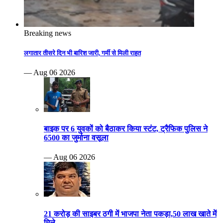
Breaking news
लगातार तीसरे दिन भी बारिश जारी, गर्मी से मिली राहत
— Aug 06 2026
बाइक पर 6 युवकों को बैठाकर किया स्टंट, ट्रैफिक पुलिस ने
6500 का जुर्माना वसूला
— Aug 06 2026
21 करोड़ की साइबर ठगी में भाजपा नेता पकड़ा,50 लाख खाते में
मिले