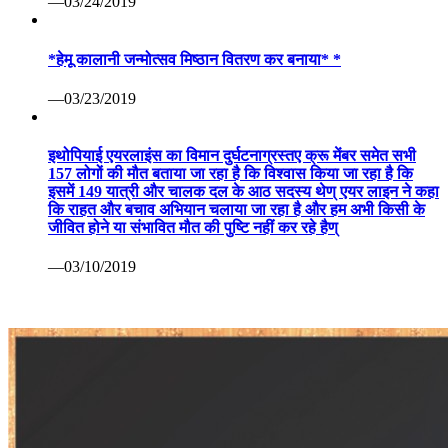
—03/24/2019
*हेमू कालानी जन्मोत्सव मिष्ठान वितरण कर बनाया* *
—03/23/2019
इथोपियाई एयरलाइंस का विमान दुर्घटनाग्रस्तए क्रू मेंबर समेत सभी
157 लोगों की मौत बताया जा रहा है कि विश्वास किया जा रहा है कि
इसमें 149 यात्री और चालक दल के आठ सदस्य थेण् एयर लाइन ने कहा
कि राहत और बचाव अभियान चलाया जा रहा है और हम अभी किसी के
जीवित होने या संभावित मौत की पुष्टि नहीं कर रहे हैण्
—03/10/2019