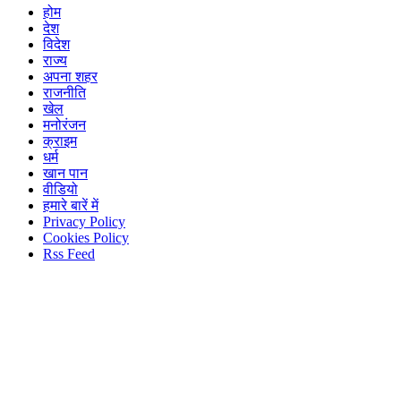
होम
देश
विदेश
राज्य
अपना शहर
राजनीति
खेल
मनोरंजन
क्राइम
धर्म
खान पान
वीडियो
हमारे बारें में
Privacy Policy
Cookies Policy
Rss Feed