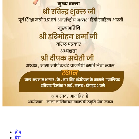
होम
देश