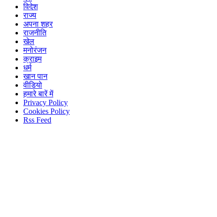
विदेश
राज्य
अपना शहर
राजनीति
खेल
मनोरंजन
क्राइम
धर्म
खान पान
वीडियो
हमारे बारें में
Privacy Policy
Cookies Policy
Rss Feed