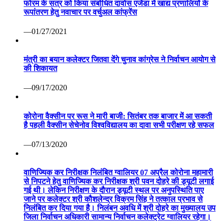
फोरम के सत्र को किया संबोधित दावोस एजेंडा में खाद्य प्रणालियों के
रूपांतरण हेतु नवाचार पर वर्चुअल कांफ्रेंस
—01/27/2021
मंत्री का बयान कलेक्टर जितवा देंगे चुनाव कांग्रेस ने निर्वाचन आयोग से
की शिकायत
—09/17/2020
कोरोना वैक्सीन पर रूस ने मारी बाजी: सितंबर तक बाजार में आ सकती
है पहली वैक्सीन सेचेनोव विश्वविद्यालय का दावा सभी परीक्षण रहे सफल
—07/13/2020
वाणिज्यिक कर निरीक्षक निलंबित ग्वालियर 07 अप्रैल कोरोना महामारी
से निपटने हेतु वाणिज्यिक कर निरीक्षक श्री पवन दोहरे की ड्यूटी लगाई
गई थी। लेकिन निरीक्षण के दौरान ड्यूटी स्थल पर अनुपस्थिति पाए
जाने पर कलेक्टर श्री कौशलेन्द्र विक्रम सिंह ने तत्काल प्रभाव से
निलंबित कर दिया गया है। निलंबन अवधि में श्री दोहरे का मुख्यालय उप
जिला निर्वाचन अधिकारी सामान्य निर्वाचन कलेक्ट्रेट ग्वालियर रहेगा।