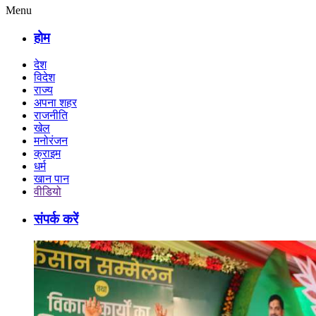
Menu
होम
देश
विदेश
राज्य
अपना शहर
राजनीति
खेल
मनोरंजन
क्राइम
धर्म
खान पान
वीडियो
संपर्क करें