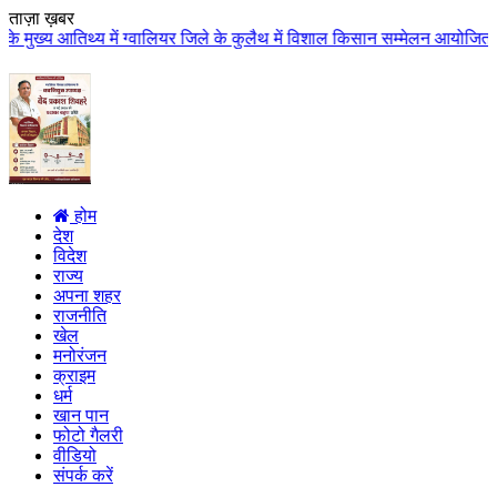
ताज़ा ख़बर
 ग्वालियर जिले के कुलैथ में विशाल किसान सम्मेलन आयोजित लगभग 87.21 करोड़ लागत
होम
देश
विदेश
राज्य
अपना शहर
राजनीति
खेल
मनोरंजन
क्राइम
धर्म
खान पान
फोटो गैलरी
वीडियो
संपर्क करें