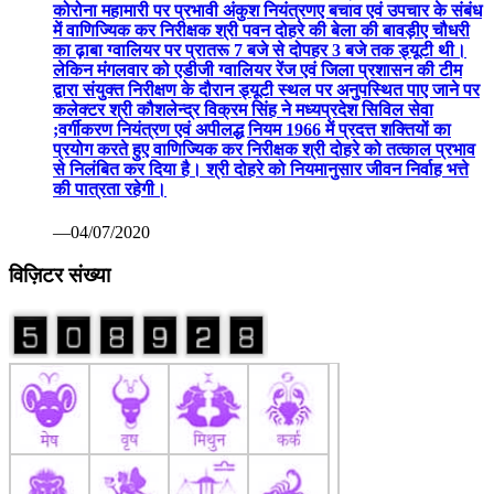
कोरोना महामारी पर प्रभावी अंकुश नियंत्रणए बचाव एवं उपचार के संबंध
में वाणिज्यिक कर निरीक्षक श्री पवन दोहरे की बेला की बावड़ीए चौधरी
का ढ़ाबा ग्वालियर पर प्रातरू 7 बजे से दोपहर 3 बजे तक ड्यूटी थी।
लेकिन मंगलवार को एडीजी ग्वालियर रेंज एवं जिला प्रशासन की टीम
द्वारा संयुक्त निरीक्षण के दौरान ड्यूटी स्थल पर अनुपस्थित पाए जाने पर
कलेक्टर श्री कौशलेन्द्र विक्रम सिंह ने मध्यप्रदेश सिविल सेवा
;वर्गीकरण नियंत्रण एवं अपीलद्ध नियम 1966 में प्रदत्त शक्तियों का
प्रयोग करते हुए वाणिज्यिक कर निरीक्षक श्री दोहरे को तत्काल प्रभाव
से निलंबित कर दिया है। श्री दोहरे को नियमानुसार जीवन निर्वाह भत्ते
की पात्रता रहेगी।
—04/07/2020
विज़िटर संख्या