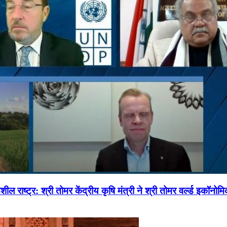
ल राष्ट्र: श्री तोमर केंद्रीय कृषि मंत्री ने श्री तोमर वर्ल्ड इकॉनो