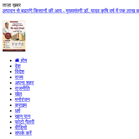
ताज़ा ख़बर
गे किसानों की आय - मुख्यमंत्री डॉ. यादव कृषि वर्ष में एक लाख करोड़ से अधिक रा
होम
देश
विदेश
राज्य
अपना शहर
राजनीति
खेल
मनोरंजन
क्राइम
धर्म
खान पान
फोटो गैलरी
वीडियो
संपर्क करें