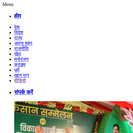
Menu
होम
देश
विदेश
राज्य
अपना शहर
राजनीति
खेल
मनोरंजन
क्राइम
धर्म
खान पान
वीडियो
संपर्क करें