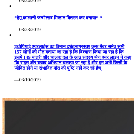
—03/24/2019
*हेमू कालानी जन्मोत्सव मिष्ठान वितरण कर बनाया* *
—03/23/2019
इथोपियाई एयरलाइंस का विमान दुर्घटनाग्रस्तए क्रू मेंबर समेत सभी
157 लोगों की मौत बताया जा रहा है कि विश्वास किया जा रहा है कि
इसमें 149 यात्री और चालक दल के आठ सदस्य थेण् एयर लाइन ने कहा
कि राहत और बचाव अभियान चलाया जा रहा है और हम अभी किसी के
जीवित होने या संभावित मौत की पुष्टि नहीं कर रहे हैण्
—03/10/2019