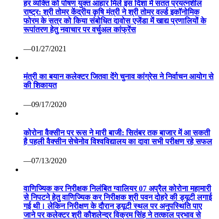
हर व्यक्ति को पोषण युक्त आहार मिले इस दिशा में सतत प्रयत्नशील
राष्ट्र: श्री तोमर केंद्रीय कृषि मंत्री ने श्री तोमर वर्ल्ड इकॉनोमिक
फोरम के सत्र को किया संबोधित दावोस एजेंडा में खाद्य प्रणालियों के
रूपांतरण हेतु नवाचार पर वर्चुअल कांफ्रेंस
—01/27/2021
मंत्री का बयान कलेक्टर जितवा देंगे चुनाव कांग्रेस ने निर्वाचन आयोग से
की शिकायत
—09/17/2020
कोरोना वैक्सीन पर रूस ने मारी बाजी: सितंबर तक बाजार में आ सकती
है पहली वैक्सीन सेचेनोव विश्वविद्यालय का दावा सभी परीक्षण रहे सफल
—07/13/2020
वाणिज्यिक कर निरीक्षक निलंबित ग्वालियर 07 अप्रैल कोरोना महामारी
से निपटने हेतु वाणिज्यिक कर निरीक्षक श्री पवन दोहरे की ड्यूटी लगाई
गई थी। लेकिन निरीक्षण के दौरान ड्यूटी स्थल पर अनुपस्थिति पाए
जाने पर कलेक्टर श्री कौशलेन्द्र विक्रम सिंह ने तत्काल प्रभाव से