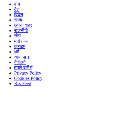
होम
देश
विदेश
राज्य
अपना शहर
राजनीति
खेल
मनोरंजन
क्राइम
धर्म
खान पान
वीडियो
हमारे बारें में
Privacy Policy
Cookies Policy
Rss Feed