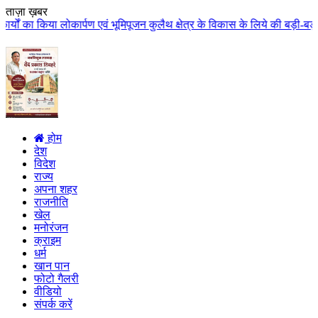
ताज़ा ख़बर
वं भूमिपूजन कुलैथ क्षेत्र के विकास के लिये की बड़ी-बड़ी सौगातों की घोषणा कुलैथ
होम
देश
विदेश
राज्य
अपना शहर
राजनीति
खेल
मनोरंजन
क्राइम
धर्म
खान पान
फोटो गैलरी
वीडियो
संपर्क करें