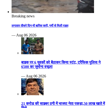
Breaking news
लगातार तीसरे दिन भी बारिश जारी, गर्मी से मिली राहत
— Aug 06 2026
बाइक पर 6 युवकों को बैठाकर किया स्टंट, ट्रैफिक पुलिस ने
6500 का जुर्माना वसूला
— Aug 06 2026
21 करोड़ की साइबर ठगी में भाजपा नेता पकड़ा,50 लाख खाते में
मिले