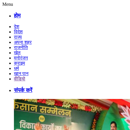
Menu
होम
देश
विदेश
राज्य
अपना शहर
राजनीति
खेल
मनोरंजन
क्राइम
धर्म
खान पान
वीडियो
संपर्क करें