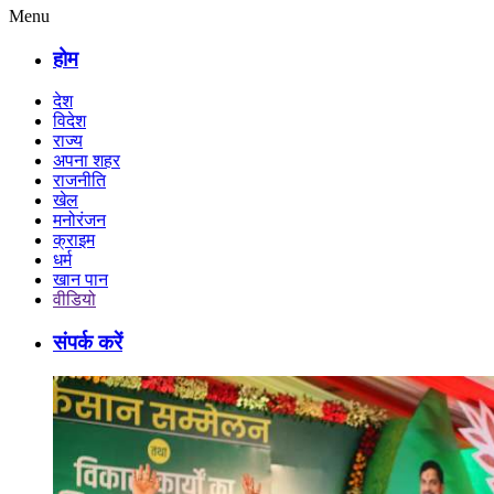
Menu
होम
देश
विदेश
राज्य
अपना शहर
राजनीति
खेल
मनोरंजन
क्राइम
धर्म
खान पान
वीडियो
संपर्क करें