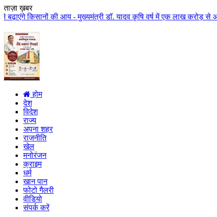
ताज़ा ख़बर
ों की आय - मुख्यमंत्री डॉ. यादव कृषि वर्ष में एक लाख करोड़ से अधिक राशि किसान
होम
देश
विदेश
राज्य
अपना शहर
राजनीति
खेल
मनोरंजन
क्राइम
धर्म
खान पान
फोटो गैलरी
वीडियो
संपर्क करें