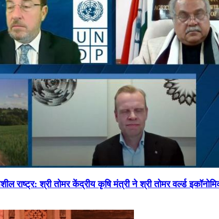
ल राष्ट्र: श्री तोमर केंद्रीय कृषि मंत्री ने श्री तोमर वर्ल्ड इकॉनो