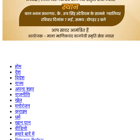
होम
देश
विदेश
राज्य
अपना शहर
राजनीति
खेल
मनोरंजन
क्राइम
धर्म
खान पान
वीडियो
हमारे बारें में
Privacy Policy