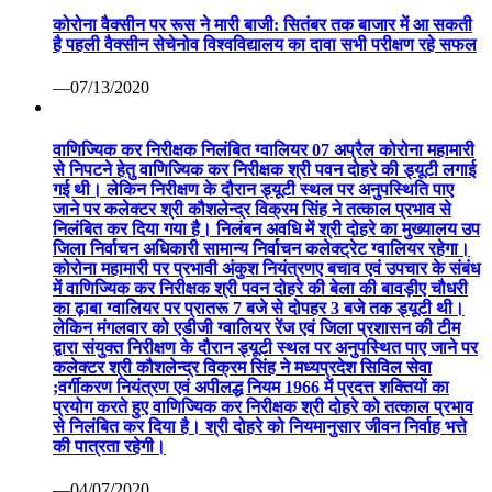
कोरोना वैक्सीन पर रूस ने मारी बाजी: सितंबर तक बाजार में आ सकती
है पहली वैक्सीन सेचेनोव विश्वविद्यालय का दावा सभी परीक्षण रहे सफल
—07/13/2020
वाणिज्यिक कर निरीक्षक निलंबित ग्वालियर 07 अप्रैल कोरोना महामारी
से निपटने हेतु वाणिज्यिक कर निरीक्षक श्री पवन दोहरे की ड्यूटी लगाई
गई थी। लेकिन निरीक्षण के दौरान ड्यूटी स्थल पर अनुपस्थिति पाए
जाने पर कलेक्टर श्री कौशलेन्द्र विक्रम सिंह ने तत्काल प्रभाव से
निलंबित कर दिया गया है। निलंबन अवधि में श्री दोहरे का मुख्यालय उप
जिला निर्वाचन अधिकारी सामान्य निर्वाचन कलेक्ट्रेट ग्वालियर रहेगा।
कोरोना महामारी पर प्रभावी अंकुश नियंत्रणए बचाव एवं उपचार के संबंध
में वाणिज्यिक कर निरीक्षक श्री पवन दोहरे की बेला की बावड़ीए चौधरी
का ढ़ाबा ग्वालियर पर प्रातरू 7 बजे से दोपहर 3 बजे तक ड्यूटी थी।
लेकिन मंगलवार को एडीजी ग्वालियर रेंज एवं जिला प्रशासन की टीम
द्वारा संयुक्त निरीक्षण के दौरान ड्यूटी स्थल पर अनुपस्थित पाए जाने पर
कलेक्टर श्री कौशलेन्द्र विक्रम सिंह ने मध्यप्रदेश सिविल सेवा
;वर्गीकरण नियंत्रण एवं अपीलद्ध नियम 1966 में प्रदत्त शक्तियों का
प्रयोग करते हुए वाणिज्यिक कर निरीक्षक श्री दोहरे को तत्काल प्रभाव
से निलंबित कर दिया है। श्री दोहरे को नियमानुसार जीवन निर्वाह भत्ते
की पात्रता रहेगी।
—04/07/2020