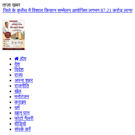
ताज़ा ख़बर
ें विशाल किसान सम्मेलन आयोजित लगभग 87.21 करोड़ लागत के 41 विकास कार्यों का क
होम
देश
विदेश
राज्य
अपना शहर
राजनीति
खेल
मनोरंजन
क्राइम
धर्म
खान पान
फोटो गैलरी
वीडियो
संपर्क करें