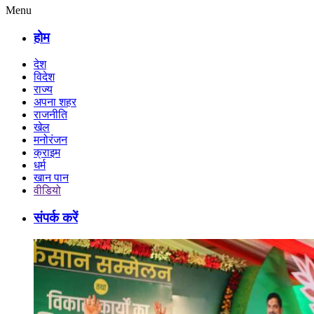
Menu
होम
देश
विदेश
राज्य
अपना शहर
राजनीति
खेल
मनोरंजन
क्राइम
धर्म
खान पान
वीडियो
संपर्क करें