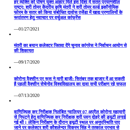
हर व्यक्ति को पोषण युक्त आहार मिले इस दिशा में सतत प्रयत्नशील
राष्ट्र: श्री तोमर केंद्रीय कृषि मंत्री ने श्री तोमर वर्ल्ड इकॉनोमिक
फोरम के सत्र को किया संबोधित दावोस एजेंडा में खाद्य प्रणालियों के
रूपांतरण हेतु नवाचार पर वर्चुअल कांफ्रेंस
—01/27/2021
मंत्री का बयान कलेक्टर जितवा देंगे चुनाव कांग्रेस ने निर्वाचन आयोग से
की शिकायत
—09/17/2020
कोरोना वैक्सीन पर रूस ने मारी बाजी: सितंबर तक बाजार में आ सकती
है पहली वैक्सीन सेचेनोव विश्वविद्यालय का दावा सभी परीक्षण रहे सफल
—07/13/2020
वाणिज्यिक कर निरीक्षक निलंबित ग्वालियर 07 अप्रैल कोरोना महामारी
से निपटने हेतु वाणिज्यिक कर निरीक्षक श्री पवन दोहरे की ड्यूटी लगाई
गई थी। लेकिन निरीक्षण के दौरान ड्यूटी स्थल पर अनुपस्थिति पाए
जाने पर कलेक्टर श्री कौशलेन्द्र विक्रम सिंह ने तत्काल प्रभाव से