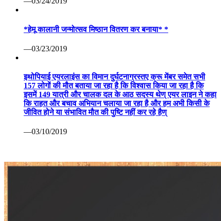
—03/24/2019
*हेमू कालानी जन्मोत्सव मिष्ठान वितरण कर बनाया* *
—03/23/2019
इथोपियाई एयरलाइंस का विमान दुर्घटनाग्रस्तए क्रू मेंबर समेत सभी
157 लोगों की मौत बताया जा रहा है कि विश्वास किया जा रहा है कि
इसमें 149 यात्री और चालक दल के आठ सदस्य थेण् एयर लाइन ने कहा
कि राहत और बचाव अभियान चलाया जा रहा है और हम अभी किसी के
जीवित होने या संभावित मौत की पुष्टि नहीं कर रहे हैण्
—03/10/2019