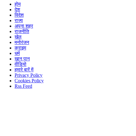
होम
देश
विदेश
राज्य
अपना शहर
राजनीति
खेल
मनोरंजन
क्राइम
धर्म
खान पान
वीडियो
हमारे बारें में
Privacy Policy
Cookies Policy
Rss Feed