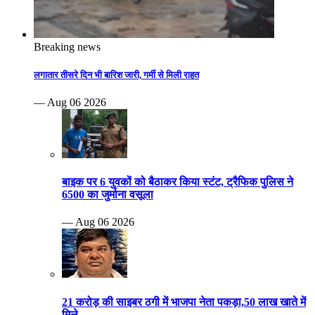
Breaking news
लगातार तीसरे दिन भी बारिश जारी, गर्मी से मिली राहत
— Aug 06 2026
बाइक पर 6 युवकों को बैठाकर किया स्टंट, ट्रैफिक पुलिस ने
6500 का जुर्माना वसूला
— Aug 06 2026
21 करोड़ की साइबर ठगी में भाजपा नेता पकड़ा,50 लाख खाते में
मिले