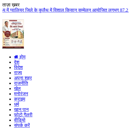
ताज़ा ख़बर
े के कुलैथ में विशाल किसान सम्मेलन आयोजित लगभग 87.21 करोड़ लागत के 41 विकास 
होम
देश
विदेश
राज्य
अपना शहर
राजनीति
खेल
मनोरंजन
क्राइम
धर्म
खान पान
फोटो गैलरी
वीडियो
संपर्क करें