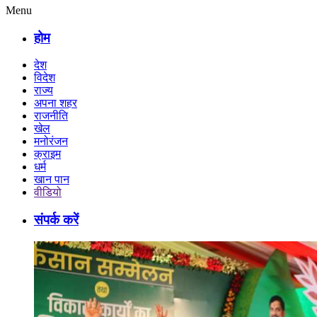
Menu
होम
देश
विदेश
राज्य
अपना शहर
राजनीति
खेल
मनोरंजन
क्राइम
धर्म
खान पान
वीडियो
संपर्क करें