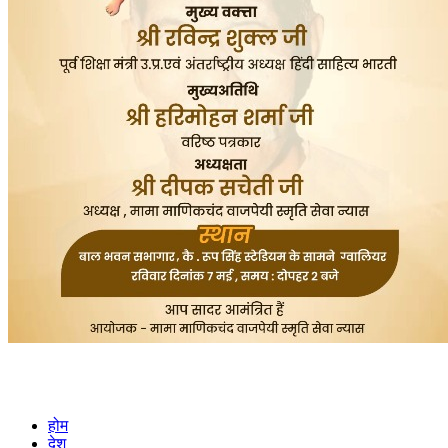
होम
देश