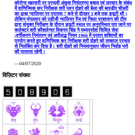
कोरोना महामारी पर प्रभावी अंकुश नियंत्रणए बचाव एवं उपचार के संबंध
में वाणिज्यिक कर निरीक्षक श्री पवन दोहरे की बेला की बावड़ीए चौधरी
का ढ़ाबा ग्वालियर पर प्रातरू 7 बजे से दोपहर 3 बजे तक ड्यूटी थी।
लेकिन मंगलवार को एडीजी ग्वालियर रेंज एवं जिला प्रशासन की टीम
द्वारा संयुक्त निरीक्षण के दौरान ड्यूटी स्थल पर अनुपस्थित पाए जाने पर
कलेक्टर श्री कौशलेन्द्र विक्रम सिंह ने मध्यप्रदेश सिविल सेवा
;वर्गीकरण नियंत्रण एवं अपीलद्ध नियम 1966 में प्रदत्त शक्तियों का
प्रयोग करते हुए वाणिज्यिक कर निरीक्षक श्री दोहरे को तत्काल प्रभाव
से निलंबित कर दिया है। श्री दोहरे को नियमानुसार जीवन निर्वाह भत्ते
की पात्रता रहेगी।
—04/07/2020
विज़िटर संख्या