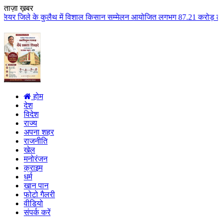
ताज़ा ख़बर
थ में विशाल किसान सम्मेलन आयोजित लगभग 87.21 करोड़ लागत के 41 विकास कार्यों क
होम
देश
विदेश
राज्य
अपना शहर
राजनीति
खेल
मनोरंजन
क्राइम
धर्म
खान पान
फोटो गैलरी
वीडियो
संपर्क करें