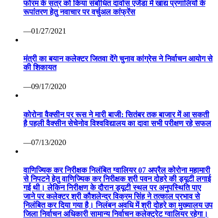
फोरम के सत्र को किया संबोधित दावोस एजेंडा में खाद्य प्रणालियों के
रूपांतरण हेतु नवाचार पर वर्चुअल कांफ्रेंस
—01/27/2021
मंत्री का बयान कलेक्टर जितवा देंगे चुनाव कांग्रेस ने निर्वाचन आयोग से
की शिकायत
—09/17/2020
कोरोना वैक्सीन पर रूस ने मारी बाजी: सितंबर तक बाजार में आ सकती
है पहली वैक्सीन सेचेनोव विश्वविद्यालय का दावा सभी परीक्षण रहे सफल
—07/13/2020
वाणिज्यिक कर निरीक्षक निलंबित ग्वालियर 07 अप्रैल कोरोना महामारी
से निपटने हेतु वाणिज्यिक कर निरीक्षक श्री पवन दोहरे की ड्यूटी लगाई
गई थी। लेकिन निरीक्षण के दौरान ड्यूटी स्थल पर अनुपस्थिति पाए
जाने पर कलेक्टर श्री कौशलेन्द्र विक्रम सिंह ने तत्काल प्रभाव से
निलंबित कर दिया गया है। निलंबन अवधि में श्री दोहरे का मुख्यालय उप
जिला निर्वाचन अधिकारी सामान्य निर्वाचन कलेक्ट्रेट ग्वालियर रहेगा।