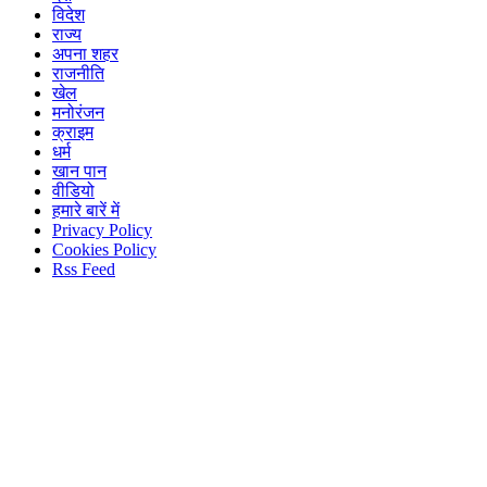
विदेश
राज्य
अपना शहर
राजनीति
खेल
मनोरंजन
क्राइम
धर्म
खान पान
वीडियो
हमारे बारें में
Privacy Policy
Cookies Policy
Rss Feed