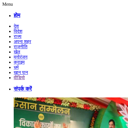
Menu
होम
देश
विदेश
राज्य
अपना शहर
राजनीति
खेल
मनोरंजन
क्राइम
धर्म
खान पान
वीडियो
संपर्क करें