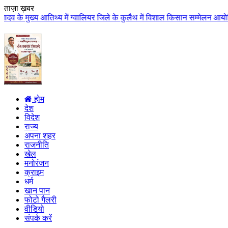
ताज़ा ख़बर
तिथ्य में ग्वालियर जिले के कुलैथ में विशाल किसान सम्मेलन आयोजित लगभग 87.21 क
होम
देश
विदेश
राज्य
अपना शहर
राजनीति
खेल
मनोरंजन
क्राइम
धर्म
खान पान
फोटो गैलरी
वीडियो
संपर्क करें