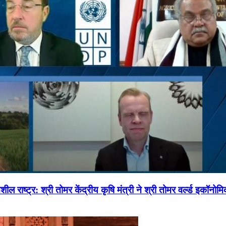
ल राष्ट्र: श्री तोमर केंद्रीय कृषि मंत्री ने श्री तोमर वर्ल्ड इकॉनो