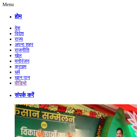
Menu
होम
देश
विदेश
राज्य
अपना शहर
राजनीति
खेल
मनोरंजन
क्राइम
धर्म
खान पान
वीडियो
संपर्क करें