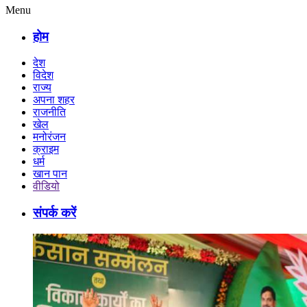
Menu
होम
देश
विदेश
राज्य
अपना शहर
राजनीति
खेल
मनोरंजन
क्राइम
धर्म
खान पान
वीडियो
संपर्क करें