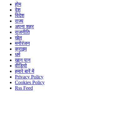
होम
देश
विदेश
राज्य
अपना शहर
राजनीति
खेल
मनोरंजन
क्राइम
धर्म
खान पान
वीडियो
हमारे बारें में
Privacy Policy
Cookies Policy
Rss Feed