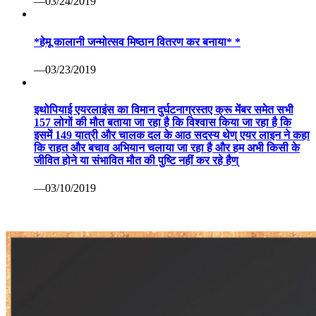
—03/24/2019
*हेमू कालानी जन्मोत्सव मिष्ठान वितरण कर बनाया* *
—03/23/2019
इथोपियाई एयरलाइंस का विमान दुर्घटनाग्रस्तए क्रू मेंबर समेत सभी
157 लोगों की मौत बताया जा रहा है कि विश्वास किया जा रहा है कि
इसमें 149 यात्री और चालक दल के आठ सदस्य थेण् एयर लाइन ने कहा
कि राहत और बचाव अभियान चलाया जा रहा है और हम अभी किसी के
जीवित होने या संभावित मौत की पुष्टि नहीं कर रहे हैण्
—03/10/2019