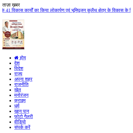
ताज़ा ख़बर
िया लोकार्पण एवं भूमिपूजन कुलैथ क्षेत्र के विकास के लिये की बड़ी-बड़ी सौगातों 
होम
देश
विदेश
राज्य
अपना शहर
राजनीति
खेल
मनोरंजन
क्राइम
धर्म
खान पान
फोटो गैलरी
वीडियो
संपर्क करें