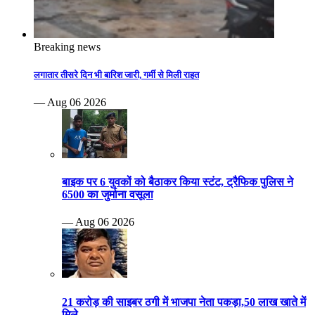
Breaking news
लगातार तीसरे दिन भी बारिश जारी, गर्मी से मिली राहत
— Aug 06 2026
बाइक पर 6 युवकों को बैठाकर किया स्टंट, ट्रैफिक पुलिस ने
6500 का जुर्माना वसूला
— Aug 06 2026
21 करोड़ की साइबर ठगी में भाजपा नेता पकड़ा,50 लाख खाते में
मिले