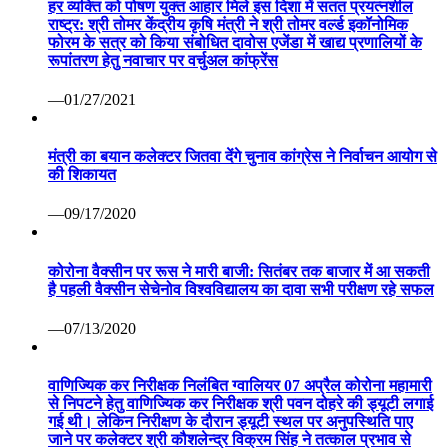
हर व्यक्ति को पोषण युक्त आहार मिले इस दिशा में सतत प्रयत्नशील
राष्ट्र: श्री तोमर केंद्रीय कृषि मंत्री ने श्री तोमर वर्ल्ड इकॉनोमिक
फोरम के सत्र को किया संबोधित दावोस एजेंडा में खाद्य प्रणालियों के
रूपांतरण हेतु नवाचार पर वर्चुअल कांफ्रेंस
—01/27/2021
मंत्री का बयान कलेक्टर जितवा देंगे चुनाव कांग्रेस ने निर्वाचन आयोग से
की शिकायत
—09/17/2020
कोरोना वैक्सीन पर रूस ने मारी बाजी: सितंबर तक बाजार में आ सकती
है पहली वैक्सीन सेचेनोव विश्वविद्यालय का दावा सभी परीक्षण रहे सफल
—07/13/2020
वाणिज्यिक कर निरीक्षक निलंबित ग्वालियर 07 अप्रैल कोरोना महामारी
से निपटने हेतु वाणिज्यिक कर निरीक्षक श्री पवन दोहरे की ड्यूटी लगाई
गई थी। लेकिन निरीक्षण के दौरान ड्यूटी स्थल पर अनुपस्थिति पाए
जाने पर कलेक्टर श्री कौशलेन्द्र विक्रम सिंह ने तत्काल प्रभाव से