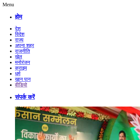
Menu
होम
देश
विदेश
राज्य
अपना शहर
राजनीति
खेल
मनोरंजन
क्राइम
धर्म
खान पान
वीडियो
संपर्क करें