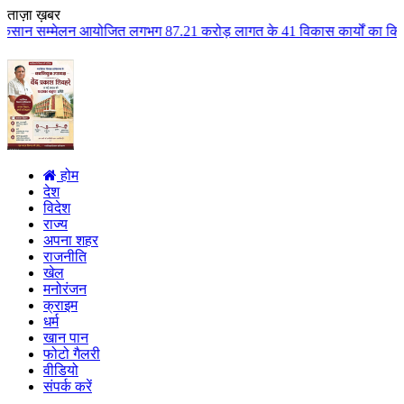
ताज़ा ख़बर
जित लगभग 87.21 करोड़ लागत के 41 विकास कार्यों का किया लोकार्पण एवं भूमिपूजन 
होम
देश
विदेश
राज्य
अपना शहर
राजनीति
खेल
मनोरंजन
क्राइम
धर्म
खान पान
फोटो गैलरी
वीडियो
संपर्क करें