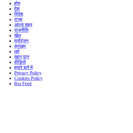
होम
देश
विदेश
राज्य
अपना शहर
राजनीति
खेल
मनोरंजन
क्राइम
धर्म
खान पान
वीडियो
हमारे बारें में
Privacy Policy
Cookies Policy
Rss Feed