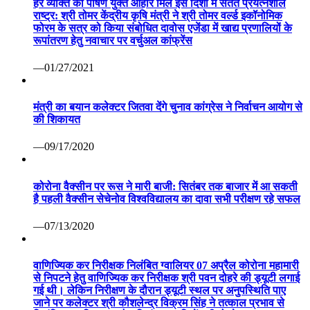
हर व्यक्ति को पोषण युक्त आहार मिले इस दिशा में सतत प्रयत्नशील
राष्ट्र: श्री तोमर केंद्रीय कृषि मंत्री ने श्री तोमर वर्ल्ड इकॉनोमिक
फोरम के सत्र को किया संबोधित दावोस एजेंडा में खाद्य प्रणालियों के
रूपांतरण हेतु नवाचार पर वर्चुअल कांफ्रेंस
—01/27/2021
मंत्री का बयान कलेक्टर जितवा देंगे चुनाव कांग्रेस ने निर्वाचन आयोग से
की शिकायत
—09/17/2020
कोरोना वैक्सीन पर रूस ने मारी बाजी: सितंबर तक बाजार में आ सकती
है पहली वैक्सीन सेचेनोव विश्वविद्यालय का दावा सभी परीक्षण रहे सफल
—07/13/2020
वाणिज्यिक कर निरीक्षक निलंबित ग्वालियर 07 अप्रैल कोरोना महामारी
से निपटने हेतु वाणिज्यिक कर निरीक्षक श्री पवन दोहरे की ड्यूटी लगाई
गई थी। लेकिन निरीक्षण के दौरान ड्यूटी स्थल पर अनुपस्थिति पाए
जाने पर कलेक्टर श्री कौशलेन्द्र विक्रम सिंह ने तत्काल प्रभाव से