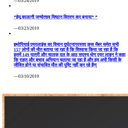
—03/24/2019
*हेमू कालानी जन्मोत्सव मिष्ठान वितरण कर बनाया* *
—03/23/2019
इथोपियाई एयरलाइंस का विमान दुर्घटनाग्रस्तए क्रू मेंबर समेत सभी
157 लोगों की मौत बताया जा रहा है कि विश्वास किया जा रहा है कि
इसमें 149 यात्री और चालक दल के आठ सदस्य थेण् एयर लाइन ने कहा
कि राहत और बचाव अभियान चलाया जा रहा है और हम अभी किसी के
जीवित होने या संभावित मौत की पुष्टि नहीं कर रहे हैण्
—03/10/2019