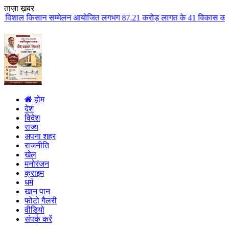
ताज़ा ख़बर
म्मेलन आयोजित लगभग 87.21 करोड़ लागत के 41 विकास कार्यों का किया लोकार्पण एवं
होम
देश
विदेश
राज्य
अपना शहर
राजनीति
खेल
मनोरंजन
क्राइम
धर्म
खान पान
फोटो गैलरी
वीडियो
संपर्क करें