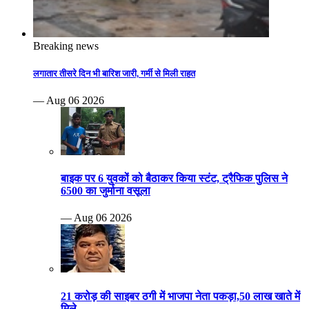
Breaking news
लगातार तीसरे दिन भी बारिश जारी, गर्मी से मिली राहत
— Aug 06 2026
बाइक पर 6 युवकों को बैठाकर किया स्टंट, ट्रैफिक पुलिस ने
6500 का जुर्माना वसूला
— Aug 06 2026
21 करोड़ की साइबर ठगी में भाजपा नेता पकड़ा,50 लाख खाते में
मिले