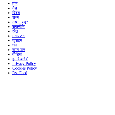
होम
देश
विदेश
राज्य
अपना शहर
राजनीति
खेल
मनोरंजन
क्राइम
धर्म
खान पान
वीडियो
हमारे बारें में
Privacy Policy
Cookies Policy
Rss Feed