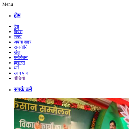
Menu
होम
देश
विदेश
राज्य
अपना शहर
राजनीति
खेल
मनोरंजन
क्राइम
धर्म
खान पान
वीडियो
संपर्क करें