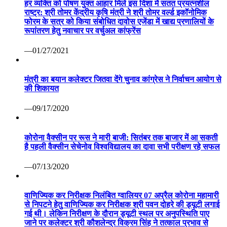
हर व्यक्ति को पोषण युक्त आहार मिले इस दिशा में सतत प्रयत्नशील
राष्ट्र: श्री तोमर केंद्रीय कृषि मंत्री ने श्री तोमर वर्ल्ड इकॉनोमिक
फोरम के सत्र को किया संबोधित दावोस एजेंडा में खाद्य प्रणालियों के
रूपांतरण हेतु नवाचार पर वर्चुअल कांफ्रेंस
—01/27/2021
मंत्री का बयान कलेक्टर जितवा देंगे चुनाव कांग्रेस ने निर्वाचन आयोग से
की शिकायत
—09/17/2020
कोरोना वैक्सीन पर रूस ने मारी बाजी: सितंबर तक बाजार में आ सकती
है पहली वैक्सीन सेचेनोव विश्वविद्यालय का दावा सभी परीक्षण रहे सफल
—07/13/2020
वाणिज्यिक कर निरीक्षक निलंबित ग्वालियर 07 अप्रैल कोरोना महामारी
से निपटने हेतु वाणिज्यिक कर निरीक्षक श्री पवन दोहरे की ड्यूटी लगाई
गई थी। लेकिन निरीक्षण के दौरान ड्यूटी स्थल पर अनुपस्थिति पाए
जाने पर कलेक्टर श्री कौशलेन्द्र विक्रम सिंह ने तत्काल प्रभाव से