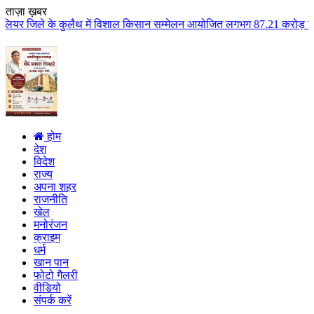
ताज़ा ख़बर
ैथ में विशाल किसान सम्मेलन आयोजित लगभग 87.21 करोड़ लागत के 41 विकास कार्यों 
होम
देश
विदेश
राज्य
अपना शहर
राजनीति
खेल
मनोरंजन
क्राइम
धर्म
खान पान
फोटो गैलरी
वीडियो
संपर्क करें