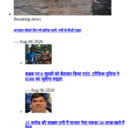
Breaking news
लगातार तीसरे दिन भी बारिश जारी, गर्मी से मिली राहत
— Aug 06 2026
बाइक पर 6 युवकों को बैठाकर किया स्टंट, ट्रैफिक पुलिस ने
6500 का जुर्माना वसूला
— Aug 06 2026
21 करोड़ की साइबर ठगी में भाजपा नेता पकड़ा,50 लाख खाते में
मिले