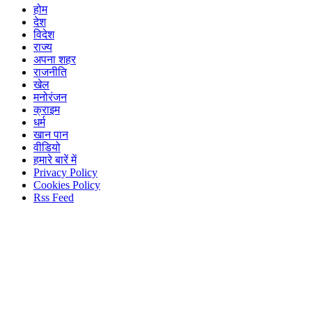
होम
देश
विदेश
राज्य
अपना शहर
राजनीति
खेल
मनोरंजन
क्राइम
धर्म
खान पान
वीडियो
हमारे बारें में
Privacy Policy
Cookies Policy
Rss Feed