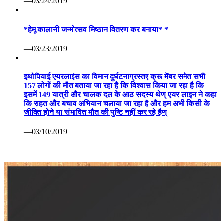
—03/24/2019
*हेमू कालानी जन्मोत्सव मिष्ठान वितरण कर बनाया* *
—03/23/2019
इथोपियाई एयरलाइंस का विमान दुर्घटनाग्रस्तए क्रू मेंबर समेत सभी
157 लोगों की मौत बताया जा रहा है कि विश्वास किया जा रहा है कि
इसमें 149 यात्री और चालक दल के आठ सदस्य थेण् एयर लाइन ने कहा
कि राहत और बचाव अभियान चलाया जा रहा है और हम अभी किसी के
जीवित होने या संभावित मौत की पुष्टि नहीं कर रहे हैण्
—03/10/2019