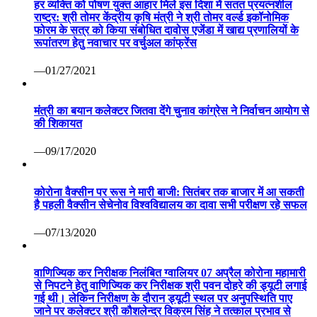
हर व्यक्ति को पोषण युक्त आहार मिले इस दिशा में सतत प्रयत्नशील
राष्ट्र: श्री तोमर केंद्रीय कृषि मंत्री ने श्री तोमर वर्ल्ड इकॉनोमिक
फोरम के सत्र को किया संबोधित दावोस एजेंडा में खाद्य प्रणालियों के
रूपांतरण हेतु नवाचार पर वर्चुअल कांफ्रेंस
—01/27/2021
मंत्री का बयान कलेक्टर जितवा देंगे चुनाव कांग्रेस ने निर्वाचन आयोग से
की शिकायत
—09/17/2020
कोरोना वैक्सीन पर रूस ने मारी बाजी: सितंबर तक बाजार में आ सकती
है पहली वैक्सीन सेचेनोव विश्वविद्यालय का दावा सभी परीक्षण रहे सफल
—07/13/2020
वाणिज्यिक कर निरीक्षक निलंबित ग्वालियर 07 अप्रैल कोरोना महामारी
से निपटने हेतु वाणिज्यिक कर निरीक्षक श्री पवन दोहरे की ड्यूटी लगाई
गई थी। लेकिन निरीक्षण के दौरान ड्यूटी स्थल पर अनुपस्थिति पाए
जाने पर कलेक्टर श्री कौशलेन्द्र विक्रम सिंह ने तत्काल प्रभाव से