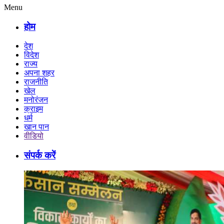
Menu
होम
देश
विदेश
राज्य
अपना शहर
राजनीति
खेल
मनोरंजन
क्राइम
धर्म
खान पान
वीडियो
संपर्क करें