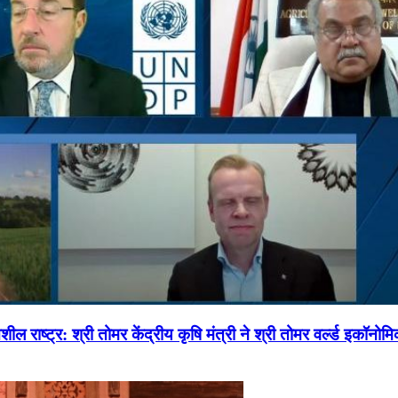
ल राष्ट्र: श्री तोमर केंद्रीय कृषि मंत्री ने श्री तोमर वर्ल्ड इकॉनो