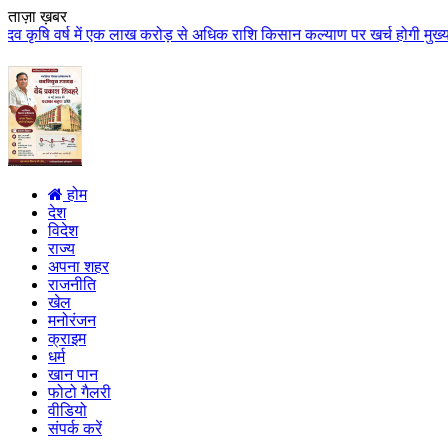
ताज़ा ख़बर
ें एक लाख करोड़ से अधिक राशि किसान कल्याण पर खर्च होगी मुख्यमंत्री डॉ. यादव क
होम
देश
विदेश
राज्य
अपना शहर
राजनीति
खेल
मनोरंजन
क्राइम
धर्म
खान पान
फोटो गैलरी
वीडियो
संपर्क करें