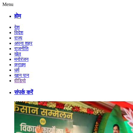
Menu
होम
देश
विदेश
राज्य
अपना शहर
राजनीति
खेल
मनोरंजन
क्राइम
धर्म
खान पान
वीडियो
संपर्क करें